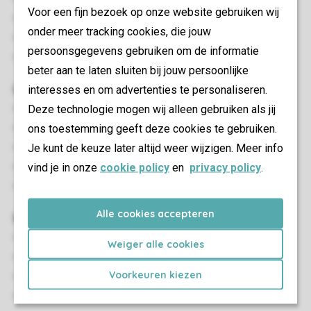
Voor een fijn bezoek op onze website gebruiken wij
Convient pour 4 personnes
onder meer tracking cookies, die jouw
Interdiction de fumer
persoonsgegevens gebruiken om de informatie
Etiquette énergétique: B
beter aan te laten sluiten bij jouw persoonlijke
Chambre(s) à coucher
interesses en om advertenties te personaliseren.
Deze technologie mogen wij alleen gebruiken als jij
Nombre de chambres: 2
ons toestemming geeft deze cookies te gebruiken.
Chambres à l'étage: 2
Je kunt de keuze later altijd weer wijzigen. Meer info
De lits simples: 4
vind je in onze
cookie policy
en
privacy policy
.
Lits à sommiers
Couettes et oreillers une personne
Alle cookies accepteren
Salon/salle à manger
Coin salon
Weiger alle cookies
Salle à manger
Voorkeuren kiezen
Télévision connectée
Tv