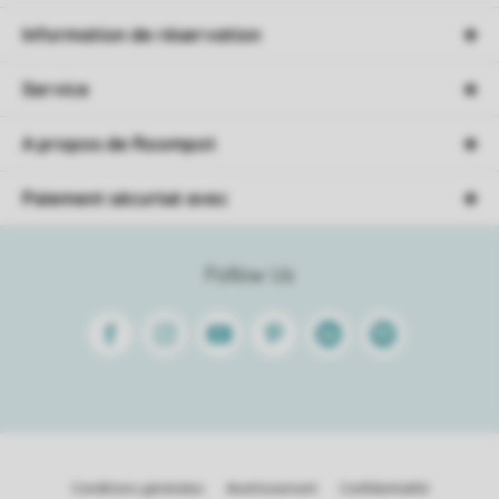
Information de réservation
Service
A propos de Roompot
Paiement sécurisé avec
Follow Us
Facebook
Instagram
Youtube
Pinterest
Linkedin
Spotify
Conditions générales
Avertissement
Confidentialité