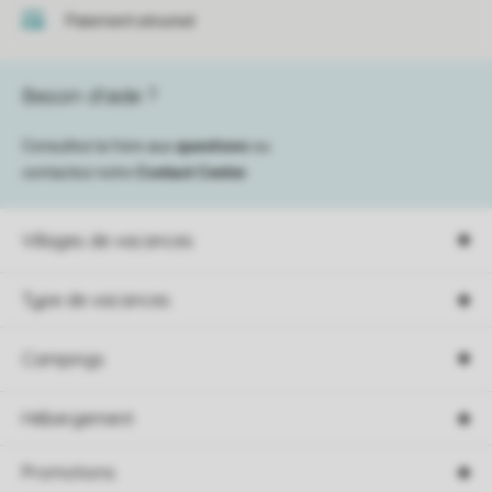
Paiement sécurisé
Besoin d’aide ?
Consultez la foire aux
questions
ou
contactez notre
Contact Center
.
Villages de vacances
Type de vacances
Campings
Hébergement
Promotions