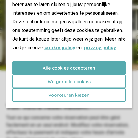
Child-friendliness
beter aan te laten sluiten bij jouw persoonlijke
Fun & Entertainment programme
interesses en om advertenties te personaliseren.
Deze technologie mogen wij alleen gebruiken als jij
Food and drinks
ons toestemming geeft deze cookies te gebruiken.
Indoor swimming pool
Je kunt de keuze later altijd weer wijzigen. Meer info
Hospitality
vind je in onze
cookie policy
en
privacy policy
.
Alle cookies accepteren
Weiger alle cookies
Voorkeuren kiezen