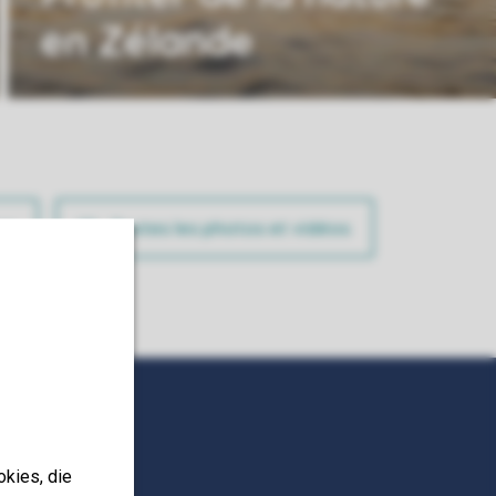
en Zélande
on
Toutes les photos et vidéos
okies, die