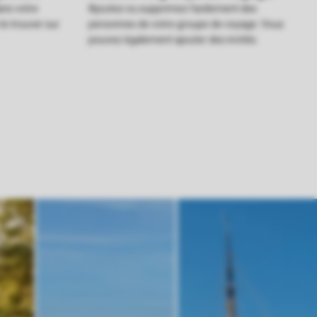
ans votre
Ajoutez ou supprimez facilement des
e trouver sur
personnes de votre groupe de voyage. Vous
pouvez également ajouter des invités.