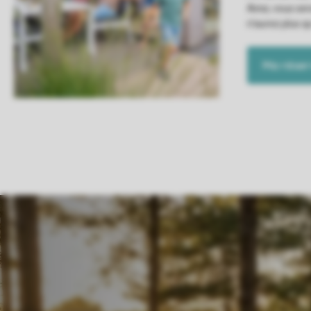
Ainsi, vous se
n'aurez plus q
Ma réser