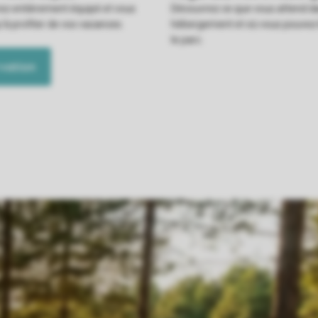
rez entièrement équipé et vous
Découvrez ce que vous attend d
u'à profiter de vos vacances.
hébergement et où vous pouvez l
le parc.
vation