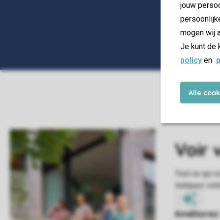
jouw persoo
persoonlijk
mogen wij a
Je kunt de 
policy
en
p
Alle coo