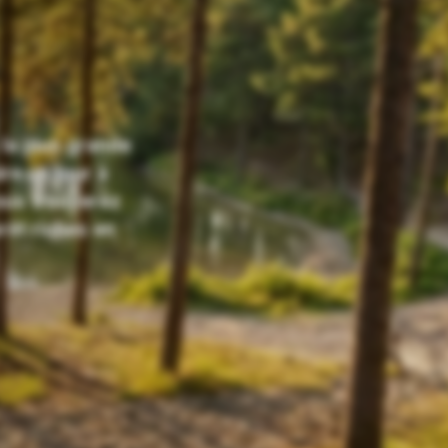
la plus grande
re un tour à
ous trouverez
orêt riches en