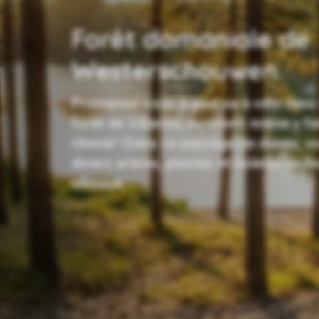
Forêt domaniale de
Westerschouwen
Promenez-vous à pied ou à vélo dans 
forêt de Zélande, ou venez même y fai
cheval ! Dans ce paysage de dunes, v
divers arbres, plantes et lisières de f
oiseaux.