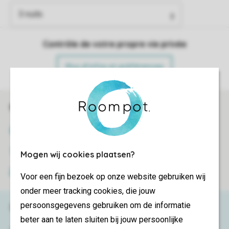
Contrôle de votre propre vie privée
Plus d’infos et préférences
Réservations en ligne rapides et sécurisées
Certificat SSL
Transmission sécurisée des données
Mogen wij cookies plaatsen?
Paiement sécurisé
Voor een fijn bezoek op onze website gebruiken wij
onder meer tracking cookies, die jouw
persoonsgegevens gebruiken om de informatie
Besoin d’aide ?
beter aan te laten sluiten bij jouw persoonlijke