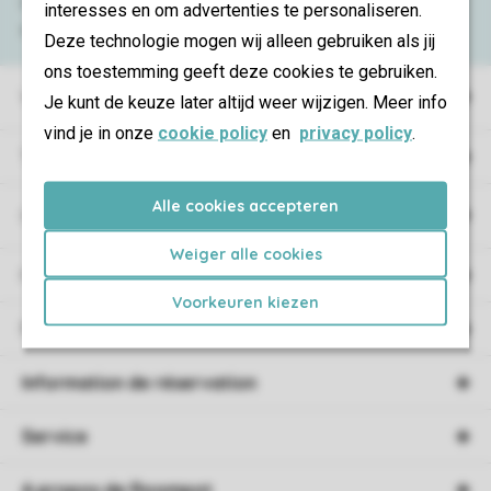
Consultez la foire aux
questions
ou
interesses en om advertenties te personaliseren.
contactez notre
Contact Center
.
Deze technologie mogen wij alleen gebruiken als jij
ons toestemming geeft deze cookies te gebruiken.
Villages de vacances
Je kunt de keuze later altijd weer wijzigen. Meer info
vind je in onze
cookie policy
en
privacy policy
.
Type de vacances
Alle cookies accepteren
Campings
Weiger alle cookies
Hébergement
Voorkeuren kiezen
Promotions
Information de réservation
Service
A propos de Roompot