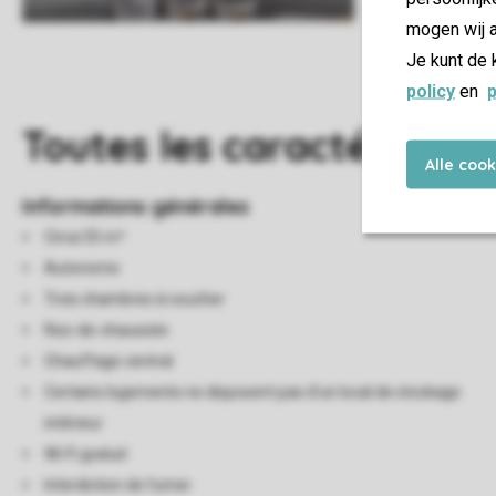
mogen wij a
Je kunt de 
policy
en
p
Toutes
les caractéristiqu
Alle coo
Informations générales
Circa 55 m²
Autonome
Trois chambres à coucher
Rez-de-chaussée
Chauffage central
Certains logements ne disposent pas d'un local de stockage
intérieur
Wi-Fi gratuit
Interdiction de fumer