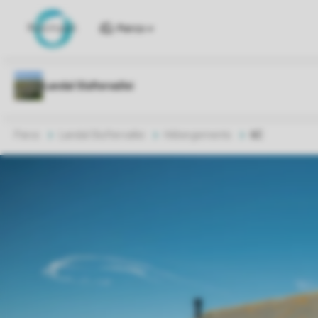
Parcs
Parcs
Landal Sluftervallei
Hébergements
6C