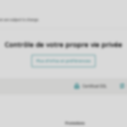
on are subject to change.
Contrôle de votre propre vie privée
Plus d’infos et préférences
Certificat SSL
Promotions