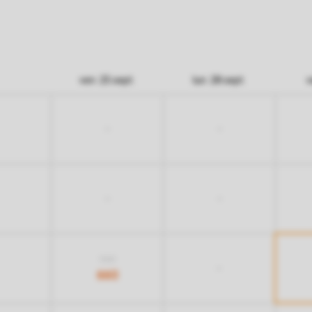
ven. 25 sept.
lun. 28 sept.
v
-
-
-
-
920
-
660