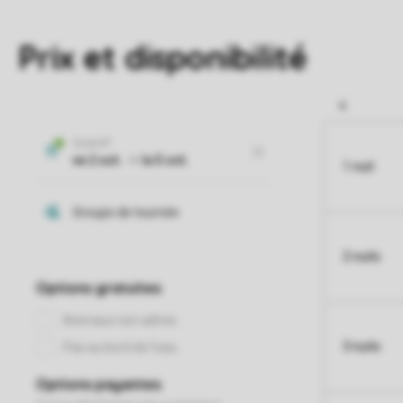
Prix et disponibilité
1 nuit
2 nuits
3 nuits