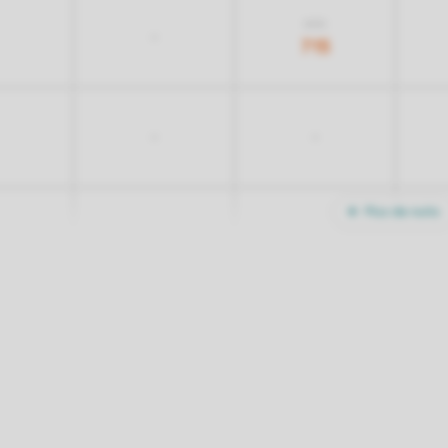
805
-
715
-
-
Plus de nuits