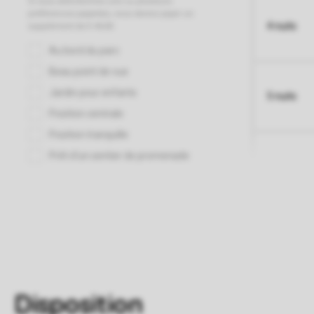
4 nuits
5 nuits
Disposition