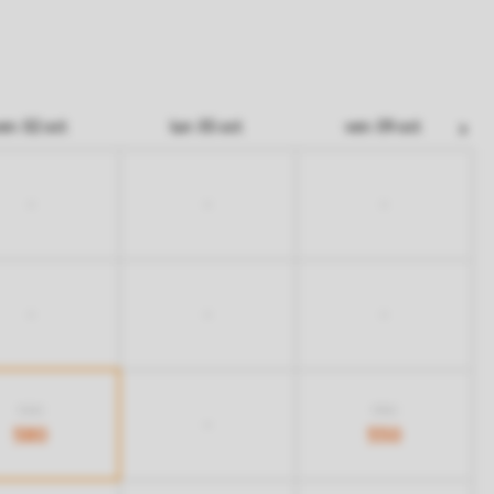
en. 02 oct.
lun. 05 oct.
ven. 09 oct.
-
-
-
-
-
-
920
950
-
580
550