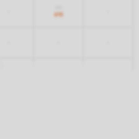
805
-
-
615
-
-
-