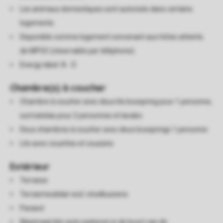
Les animaux domestiques sont autorisés dans certains
logements
Disponible comme logement convenant aux hôtes atteints
de MPOC (réservable par téléphone)
Energy label: A - D
Chambre(s) à coucher
Chambre à coucher avec deux lits boxspring pour 1 personne,
surmatelas pour 2 personnes et lavabo
Deux chambres à coucher avec deux boxsprings 1 personne
Lits avec couettes et coussins
Extérieur
Terrasse
Terrasmeubilair excl. stoelkussens
Parasol
Maximaal één auto parkeren in de buurt van de