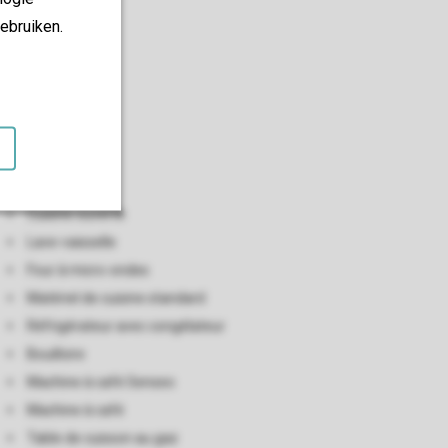
ebruiken.
Cuisine
Cuisine ouverte
Lave-vaisselle
Four à micro-ondes
Matériel de cuisine standard
Réfrigérateur avec congélateur
Bouilloire
Machine à café Senseo
Machine à café
Table de cuisson au gaz