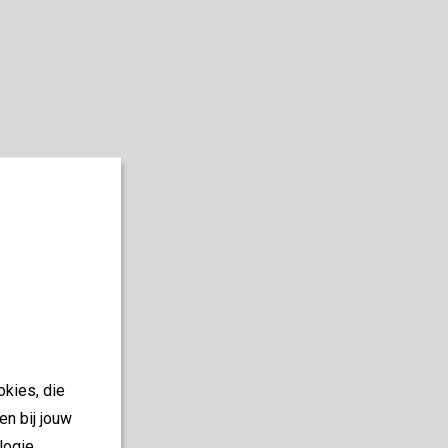
okies, die
en bij jouw
logie