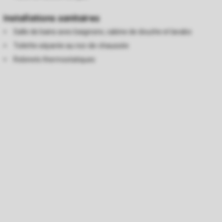
Installations sanitaires
Salle de bains avec baignoire, cabine de douche et lavabo
Toilette séparée au rez-de-chaussée
Robinets thermostatiques