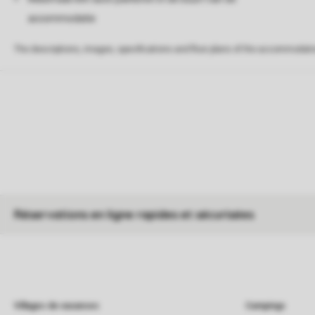
accommodatie
The descriptions, images, specifications and floor plans of the accommodati
Réservations en ligne rapides et sécurisées
Villages de vacances
Campings