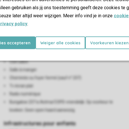
lleen gebruiken als jij ons toestemming geeft deze cookies te g
keuze later altijd weer wijzigen. Meer info vind je in onze
cookie
rivacy policy
.
es
kies accepteren
Weiger alle cookies
Voorkeuren kiezen
Salon/salle à manger
Coin salon
Salle à manger
Cheminée ou foyer fermé (sauf n° 237)
Tv écran plat
Radio numérique
Bungalow 237 is Astma/COPD-vriendelijk. Op voorkeur te
boeken. Geen open haard aanwezig.
Infrastructures pour enfants