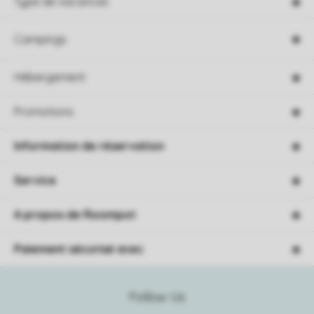
Type de vacances
Campings
Hébergement
Promotions
Information de réservation
Service
A propos de Roompot
Paiement sécurisé avec
Follow Us