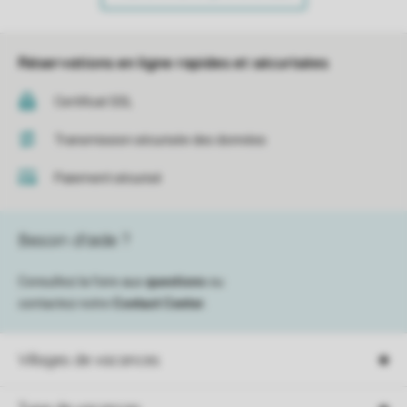
Réservations en ligne rapides et sécurisées
Certificat SSL
Transmission sécurisée des données
Paiement sécurisé
Besoin d’aide ?
Consultez la foire aux
questions
ou
contactez notre
Contact Center
.
Villages de vacances