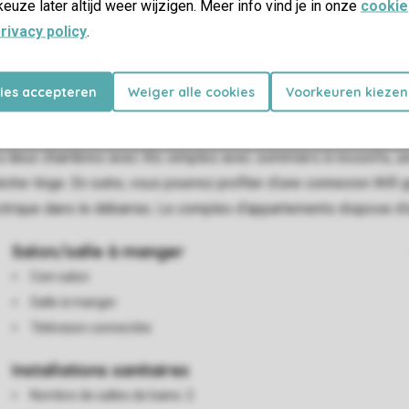
keuze later altijd weer wijzigen. Meer info vind je in onze
cookie
rivacy policy
.
es
kies accepteren
Weiger alle cookies
Voorkeuren kiezen
gement dispose d'un coin salon avec smart TV et chauffage au sol
 deux chambres avec lits simples avec sommiers à ressorts, un
che-linge. En outre, vous pourrez profiter d’une connexion Wifi g
ectrique dans le débarras. Le complex d'appartements dispose d
Salon/salle à manger
Coin salon
Salle à manger
Télévision connectée
Installations sanitaires
Nombre de salles de bains: 2