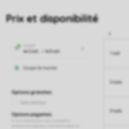
Prix et disponibilité
1 nuit
2 nuits
3 nuits