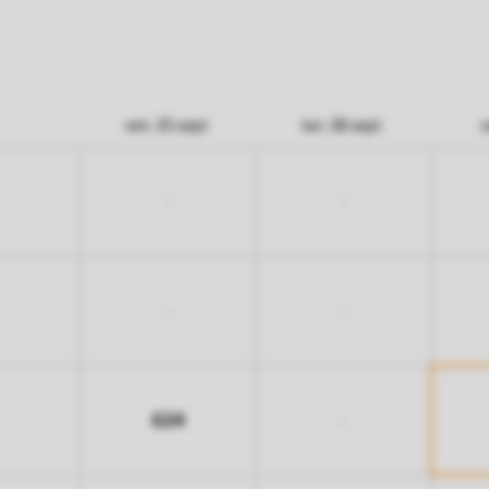
ven. 25 sept.
lun. 28 sept.
v
-
-
-
-
624
-