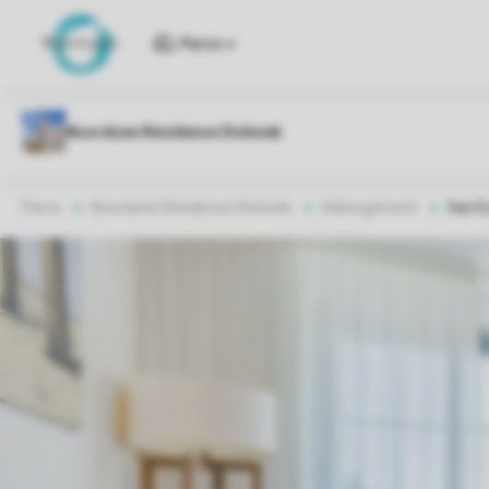
Parcs
Parcs
Noordzee Résidence Dishoek
Hébergement
Van E