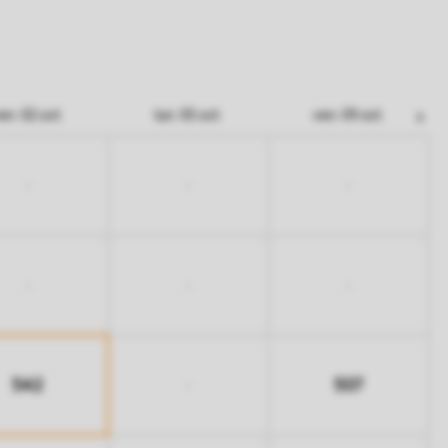
en. 02 oct.
lun. 05 oct.
ven. 09 oct.
-
-
-
-
-
-
542
507
-