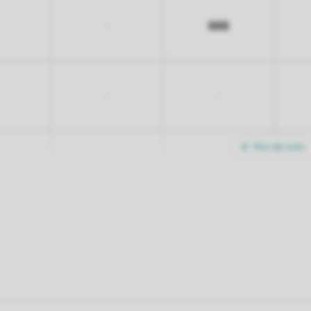
666
-
-
-
Plus de nuits