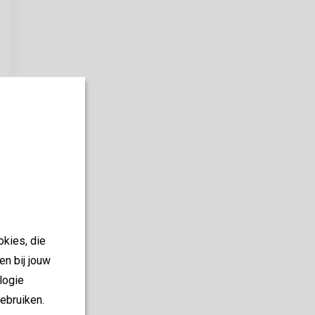
okies, die
en bij jouw
logie
ebruiken.