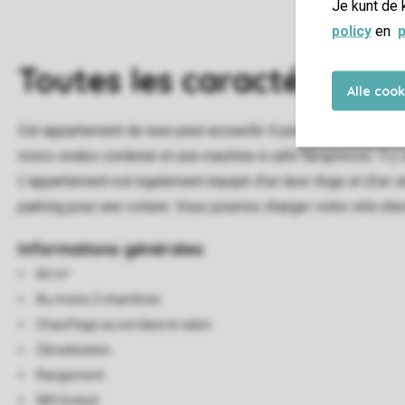
Je kunt de 
policy
en
p
Toutes
les caractéristiqu
Alle coo
Cet appartement de luxe peut accueillir 4 personnes. L’héber
micro-ondes combiné et une machine à café Nespresso. Il y a
L'appartement est également équipé d’un lave-linge et d’un sè
parking pour une voiture. Vous pourrez charger votre vélo él
Informations générales
66 m²
Au moins 2 chambres
Chauffage au sol dans le salon
Climatisation
Rangement
Wifi Gratuit