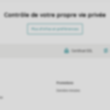
Contrôle de votre propre vie privée
Plus d’infos et préférences
Certificat SSL
Promotions
Dernière minutes
as