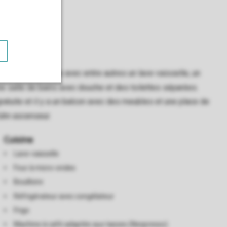
 et d’une cuisine avec entre autres un lave-vaisselle, un
e salle de bains avec douche et des toilettes séparées.
ratuite et il y a un balcon avec des meubles et une place de
'uhn ascenseur.
Cuisine
Lave-vaisselle
Four à micro-ondes
Bouilloire
Réfrigérateur avec congélateur
Frigo
Machine à café adaptée aux tasses (Nespresso)