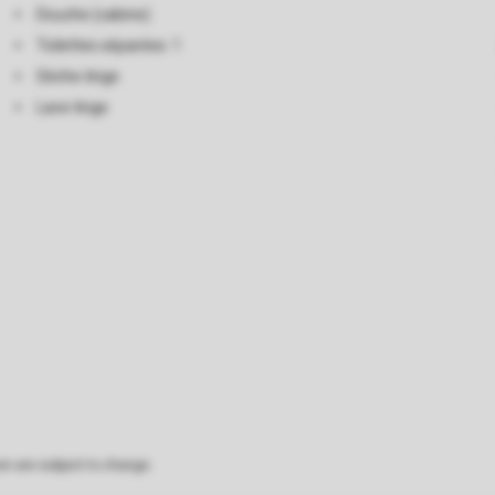
Douche (cabine)
Toilettes séparées: 1
Sèche-linge
Lave-linge
on are subject to change.