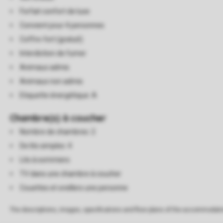
Forfait confort de luxe
Convient pour 4 personnes
Coffre-fort (gratuit)
Interdiction de fumer
Animaux admis
Animaux non admis
Etiquette énergétique: A
Chambre(s) à coucher
Nombre de chambres: 2
De lits simples: 4
Lits à sommiers
TV dans une chambre à coucher
Couettes et oreillers une personne
The descriptions, images, specifications and floor plans of the accommodati