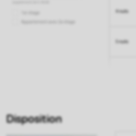
4 nuits
5 nuits
Disposition