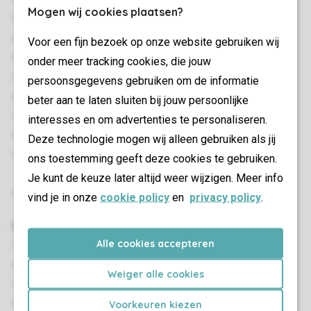
Mogen wij cookies plaatsen?
Chauffage au sol dans le salon
Rangement
Voor een fijn bezoek op onze website gebruiken wij
Wifi Gratuit
onder meer tracking cookies, die jouw
Forfait confort de luxe
persoonsgegevens gebruiken om de informatie
Convient pour 4 personnes
beter aan te laten sluiten bij jouw persoonlijke
Coffre-fort (gratuit)
interesses en om advertenties te personaliseren.
Interdiction de fumer
Deze technologie mogen wij alleen gebruiken als jij
Les animaux domestiques sont autorisés dans certains
ons toestemming geeft deze cookies te gebruiken.
logements
Je kunt de keuze later altijd weer wijzigen. Meer info
Etiquette énergétique: A
vind je in onze
cookie policy
en
privacy policy
.
Chambre(s) à coucher
Alle cookies accepteren
Nombre de chambres: 2
De lits simples: 4
Weiger alle cookies
Lits à sommiers
TV dans une chambre à coucher
Voorkeuren kiezen