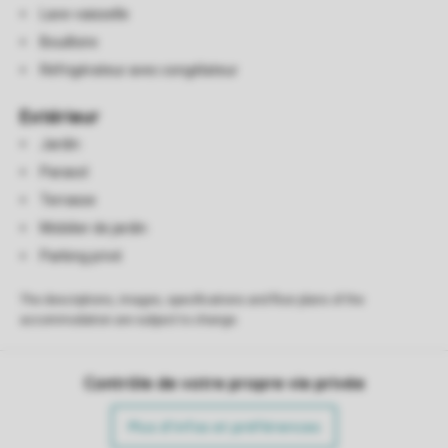
Lave-vaisselle
Bouilloire
Réfrigérateur avec congélateur
Extérieur
Jardin
Parasol
Terrasse
Mobilier de jardin
Parking privé
The descriptions, images, specifications and floor plans of the
accommodation are subject to change.
Contrôle de votre propre vie privée
Plus d’infos et préférences