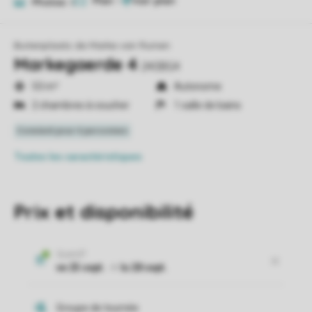
Plan
1
Photos
6
Buitenplaats de Marke van Ruinen
Markegaerde 4
240BG4
53 m²
Autonome
2 chambres à coucher
1 salle de bains
Toutes
les caractéristiques
Prix et disponibilité