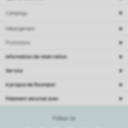
Campings
Hébergement
Promotions
Information de réservation
Service
A propos de Roompot
Paiement sécurisé avec
Follow Us