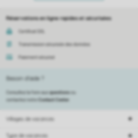
Réservations en ligne rapides et sécurisées
Certificat SSL
Transmission sécurisée des données
Paiement sécurisé
Besoin d’aide ?
Consultez la foire aux
questions
ou
contactez notre
Contact Center
.
Villages de vacances
Type de vacances