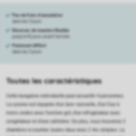
Toutes
les caractéristiques
Cette bungalow individuelle peut accueillir 4 personnes.
La cuisine est équipée d'un lave-vaisselle, d'un four à
micro-ondes avec fonction gril, d'un réfrigérateur avec
congélateur et d'une cafetière. De plus, vous trouverez 2
chambres à coucher, toutes deux avec 2 lits simples. La