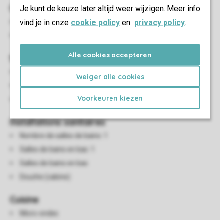
Chambre(s) à coucher
Je kunt de keuze later altijd weer wijzigen. Meer info
vind je in onze
cookie policy
en
privacy policy
.
Nombre de chambres: 2
Lits à sommiers
Alle cookies accepteren
Salon/salle à manger
Coin salon
Weiger alle cookies
Salle à manger
Voorkeuren kiezen
Tv
Installations sanitaires
Nombre de salles de bains: 1
Salles de bains en bas: 1
Salles de bains en bas
Douche (cabine)
Cuisine
Micro-ondes