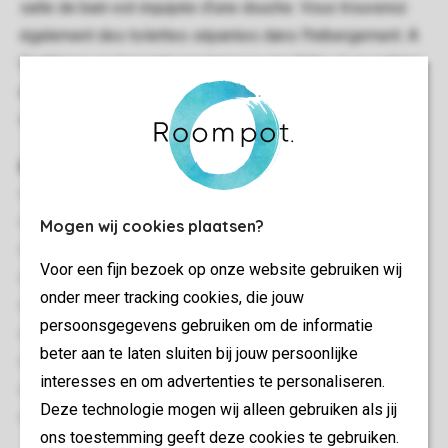
salle de bain est équipée d'une douche. Vous trouverez
également des toilettes séparées dans l'hébergement. A
l'extérieur se trouvent une terrasse meublée et un parking
attenant à l'hébergement. La connexion Wifi est mise à
votre disposition gratuitement.
Informations générales
53 m²
Autonome
Mogen wij cookies plaatsen?
Deux chambres à coucher
Voor een fijn bezoek op onze website gebruiken wij
Rez-de-chaussée
onder meer tracking cookies, die jouw
Rangement
persoonsgegevens gebruiken om de informatie
Wifi Gratuit
beter aan te laten sluiten bij jouw persoonlijke
Convient pour 4 personnes
interesses en om advertenties te personaliseren.
Interdiction de fumer
Deze technologie mogen wij alleen gebruiken als jij
Etiquette énergétique: G
ons toestemming geeft deze cookies te gebruiken.