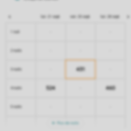
lun. 21 sept.
ven. 25 sept.
lun. 28 sept.
-
-
-
1 nuit
-
-
-
2 nuits
431
-
-
3 nuits
524
460
-
4 nuits
-
-
-
5 nuits
Plus de nuits