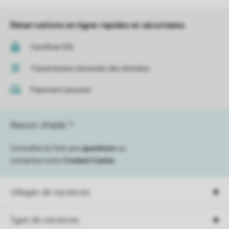
Réservations en ligne rapides et sécurisées
Certificat SSL
Transmission sécurisée des données
Paiement sécurisé
Besoin d’aide ?
Consultez la foire aux
questions
ou
contactez notre
Contact Center
.
Villages de vacances
Type de vacances