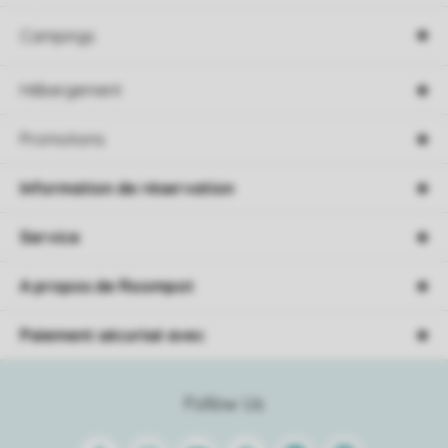
Campings
Hébergement
Promotions
Information de réservation
Service
A propos de Roompot
Paiement sécurisé avec
Follow Us
Facebook
Instagram
Youtube
Pinterest
Linkedin
Spotify