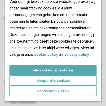
Lits à sommiers
Voor een fijn bezoek op onze website gebruiken wij
Couettes et oreillers une personne
onder meer tracking cookies, die jouw
persoonsgegevens gebruiken om de informatie
Extérieur
beter aan te laten sluiten bij jouw persoonlijke
Jardin
interesses en om advertenties te personaliseren.
Terrasse
Deze technologie mogen wij alleen gebruiken als jij
Mobilier de jardin
ons toestemming geeft deze cookies te gebruiken.
Jardon clôturé
Je kunt de keuze later altijd weer wijzigen. Meer info
Véranda
vind je in onze
cookie policy
en
privacy policy
.
Parking privé
Maximum une voiture peut être stationnée près du
Alle cookies accepteren
logement
Weiger alle cookies
Salon/salle à manger
Coin salon
Voorkeuren kiezen
Salle à manger
Foyer d'ambiance