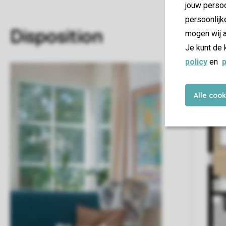
jouw persoo
persoonlijk
Disposition
mogen wij a
Je kunt de 
policy
en
p
Alle coo