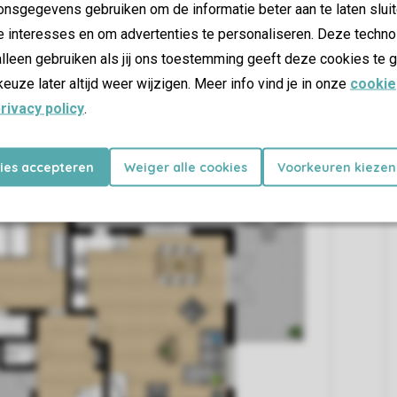
nsgegevens gebruiken om de informatie beter aan te laten sluit
e interesses en om advertenties te personaliseren. Deze techno
lleen gebruiken als jij ons toestemming geeft deze cookies te g
keuze later altijd weer wijzigen. Meer info vind je in onze
cookie
rivacy policy
.
kies accepteren
Weiger alle cookies
Voorkeuren kiezen