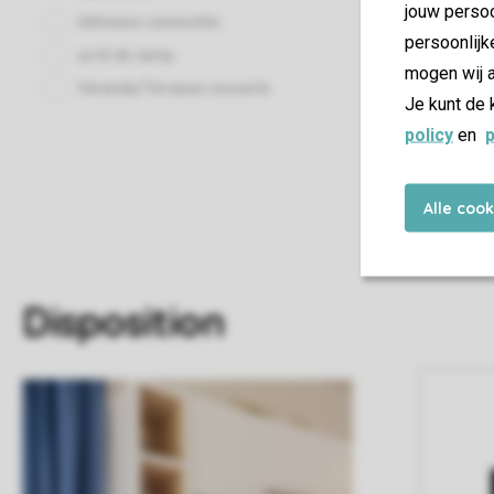
jouw persoo
persoonlijk
mogen wij a
Je kunt de 
policy
en
p
Alle coo
Disposition