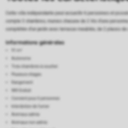
Cette villa indépendante peut accueillir 6 personnes et possè
compte 3 chambres, munies chacune de 2 lits d’une personne, e
complétée d'un jardin avec terrasse meublée, de 2 places de 
Informations générales
91 m²
Autonome
Trois chambres à coucher
Plusieurs étages
Rangement
Wifi Gratuit
Convient pour 6 personnes
Interdiction de fumer
Animaux admis
Animaux non admis