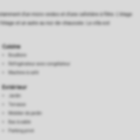
tamment d’un micro-ondes et d’une cafetière à filtre. L’étage
'étage et un autre au rez-de-chaussée. La villa est
Cuisine
Bouilloire
Réfrigérateur avec congélateur
Machine à café
Extérieur
Jardin
Terrasse
Mobilier de jardin
Bac à sable
Parking privé