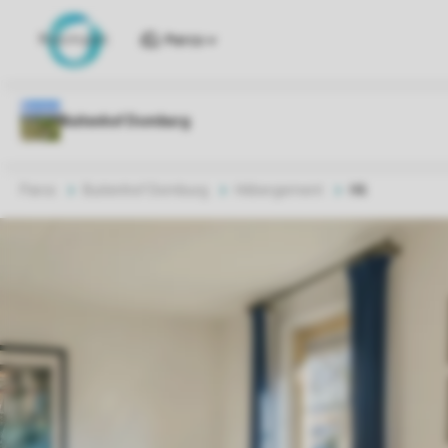
Parcs
Parcs
Buitenhof Domburg
Hébergement
H6