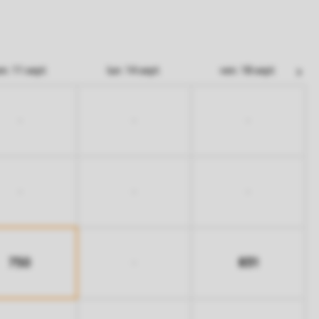
en. 11 sept.
lun. 14 sept.
ven. 18 sept.
-
-
-
-
-
-
750
831
-