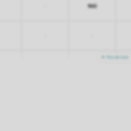
960
-
-
-
Plus de nuits