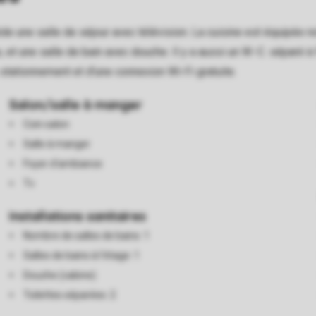
de une salle de séjour avec télévision. La cuisine est équipée no
t une salle de bain avec douche. Il y a aussi un W.-C. séparé à l
stationnement et d'une connexion Wi-Fi gratuite.
Salon/salle à manger
Coin salon
Salle à manger
Foyer d'ambiance
Tv
Installations sanitaires
Nombre de salles de bains: 1
Salles de bains à l'étage: 1
Douche (cabine)
Toilettes séparées: 2