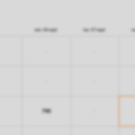
ven. 04 sept.
lun. 07 sept.
v
-
-
-
-
795
-