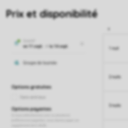
Prix et disponibilité
1 nuit
2 nuits
3 nuits