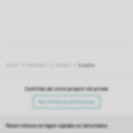
Accueil
Destinations
Ameland
Bungalow
Contrôle de votre propre vie privée
Plus d’infos et préférences
Réservations en ligne rapides et sécurisées