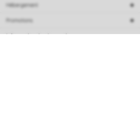
Hébergement
Promotions
Information de réservation
Trier
Service
A propos de Roompot
Paiement sécurisé avec
Follow Us
Facebook
Instagram
Youtube
Pinterest
Linkedin
Spotify