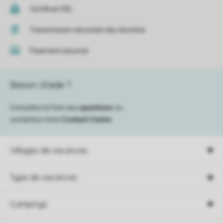
Certificat SSL
Transmission sécurisée des données
Paiement sécurisé
Besoin d’aide ?
Consultez la foire aux
questions
ou
contactez notre
Contact Center
.
Villages de vacances
Type de vacances
Campings