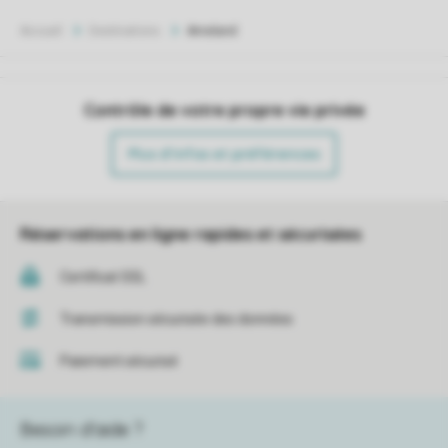
Accueil
Destinations
Ameland
Contrôle de votre propre vie privée
Plus d’infos et préférences
Réservations en ligne rapides et sécurisées
Certificat SSL
Transmission sécurisée des données
Paiement sécurisé
Besoin d’aide ?