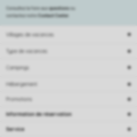
Consultez la foire aux
questions
ou
contactez notre
Contact Center
.
Villages de vacances
Type de vacances
Campings
Hébergement
Promotions
Information de réservation
Service