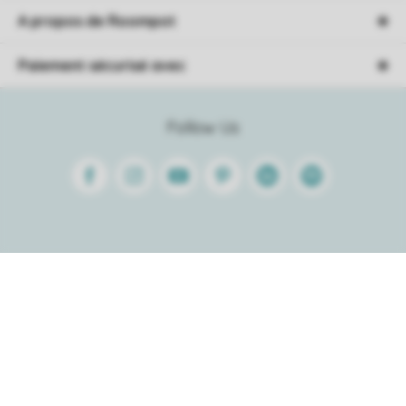
A propos de Roompot
Paiement sécurisé avec
Follow Us
Facebook
Instagram
Youtube
Pinterest
Linkedin
Spotify
Trier
Conditions générales
Avertissement
Confidentialité
Politique de cookies
© 2026 Roompot