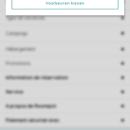
Villages de vacances
Voorkeuren kiezen
Type de vacances
Campings
Hébergement
Promotions
Information de réservation
Service
A propos de Roompot
Paiement sécurisé avec