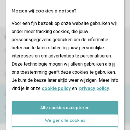
Contrôle de votre propre vie privée
Mogen wij cookies plaatsen?
Plus d’infos et préférences
Voor een fijn bezoek op onze website gebruiken wij
onder meer tracking cookies, die jouw
Réservations en ligne rapides et sécurisées
persoonsgegevens gebruiken om de informatie
beter aan te laten sluiten bij jouw persoonlijke
Certificat SSL
interesses en om advertenties te personaliseren.
Transmission sécurisée des données
Deze technologie mogen wij alleen gebruiken als jij
ons toestemming geeft deze cookies te gebruiken.
Paiement sécurisé
Je kunt de keuze later altijd weer wijzigen. Meer info
vind je in onze
cookie policy
en
privacy policy
.
Besoin d’aide ?
Consultez la foire aux
Alle cookies accepteren
questions
ou
contactez notre
Contact Center
.
Weiger alle cookies