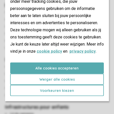
onder meer tracking cookies, die jouw
Extérieur
persoonsgegevens gebruiken om de informatie
Chaises longues (en été)
beter aan te laten sluiten bij jouw persoonlijke
Parasol
interesses en om advertenties te personaliseren.
Terrasse
Deze technologie mogen wij alleen gebruiken als jij
Table de jardin
ons toestemming geeft deze cookies te gebruiken.
Verstelbare terrasstoelen
Je kunt de keuze later altijd weer wijzigen. Meer info
Stationnement à proximité du logement
vind je in onze
cookie policy
en
privacy policy
.
Salon/salle à manger
Coin salon
Alle cookies accepteren
Salle à manger
Weiger alle cookies
Cheminée
Tv écran plat
Voorkeuren kiezen
Radio
Infrastructures pour enfants