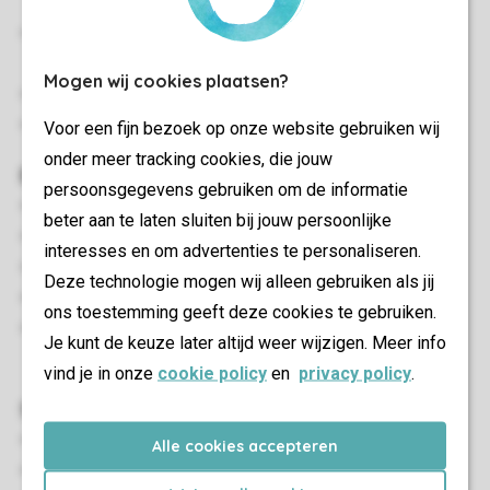
téléviseur à écran plat au premier étage
Deux chambres à coucher avec deux boxsprings 1
personne au premier étage
Mogen wij cookies plaatsen?
Lits faits à l'arrivée
Lits avec couettes et coussins
Voor een fijn bezoek op onze website gebruiken wij
onder meer tracking cookies, die jouw
Extérieur
persoonsgegevens gebruiken om de informatie
Parasol
beter aan te laten sluiten bij jouw persoonlijke
Terrasse
interesses en om advertenties te personaliseren.
Chaises longues (en été)
Deze technologie mogen wij alleen gebruiken als jij
Mobilier de jardin réglable
ons toestemming geeft deze cookies te gebruiken.
Maximum quatre voitures peuvent être stationnées à
Je kunt de keuze later altijd weer wijzigen. Meer info
proximité du logemente
vind je in onze
cookie policy
en
privacy policy
.
Salon/salle à manger
Coin salon
Alle cookies accepteren
Salle à manger