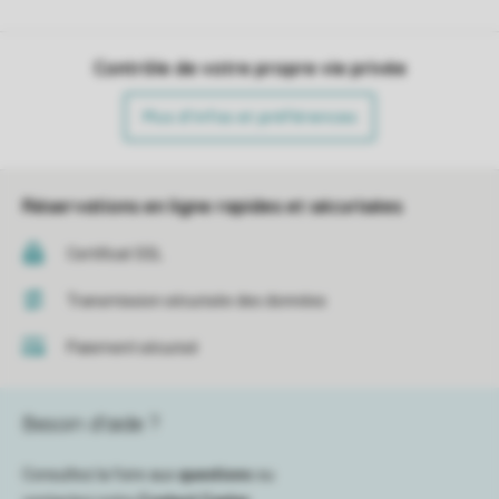
Contrôle de votre propre vie privée
Plus d’infos et préférences
Réservations en ligne rapides et sécurisées
Certificat SSL
Transmission sécurisée des données
Paiement sécurisé
Besoin d’aide ?
Consultez la foire aux
questions
ou