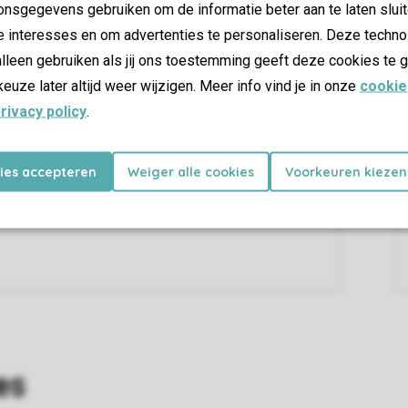
nsgegevens gebruiken om de informatie beter aan te laten sluit
e interesses en om advertenties te personaliseren. Deze techno
lleen gebruiken als jij ons toestemming geeft deze cookies te g
keuze later altijd weer wijzigen. Meer info vind je in onze
cookie
rivacy policy
.
kies accepteren
Weiger alle cookies
Voorkeuren kiezen
es