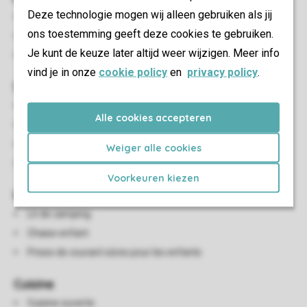
Deze technologie mogen wij alleen gebruiken als jij
Terrasse couverte
ons toestemming geeft deze cookies te gebruiken.
Parasol
Je kunt de keuze later altijd weer wijzigen. Meer info
Stationnement près du logement
vind je in onze
cookie policy
en
privacy policy
.
Salon/salle à manger
Coin salon
Alle cookies accepteren
Salle à manger
Tv écran plat
Weiger alle cookies
HDMI-aansluiting
Voorkeuren kiezen
Infrastructures pour enfants
Lit de camping
Chaise enfant
Prises de courant sûres pour les enfants
Cuisine
Cuisine ouverte