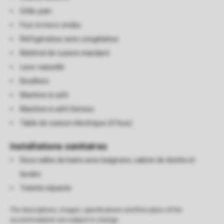
Grille-pain
Four à micro-ondes
Réfrigérateur avec congélateur
Matériel de cuisine standard
Lave-vaisselle
Bouilloire
Machine à café
Machine à café Senseo
Table de cuisson électrique (4 feux)
Installations sanitaires
Deux salles de bains avec baignoire, cabine de doiche et
lavabo
Toilette séparée
The descriptions, images, specifications and floor plans of the
accommodation are subject to change.