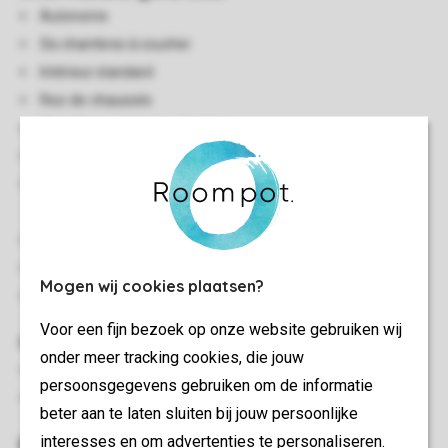
Autonome
Six chambres à coucher
Intérieur standard
Rez-de-chaussée
Chauffage central ou électrique
Rangement intérieur
Sommige accommodaties beschikken over enkele
traptreden in de woonkamer
Gratis wifi
Interdiction de fumer
Mogen wij cookies plaatsen?
Deux animaux acceptés
Voor een fijn bezoek op onze website gebruiken wij
Chambre(s) à coucher
onder meer tracking cookies, die jouw
Six chambres à coucher avec deux lits
persoonsgegevens gebruiken om de informatie
Lits avec couettes et coussins
beter aan te laten sluiten bij jouw persoonlijke
interesses en om advertenties te personaliseren.
Extérieur