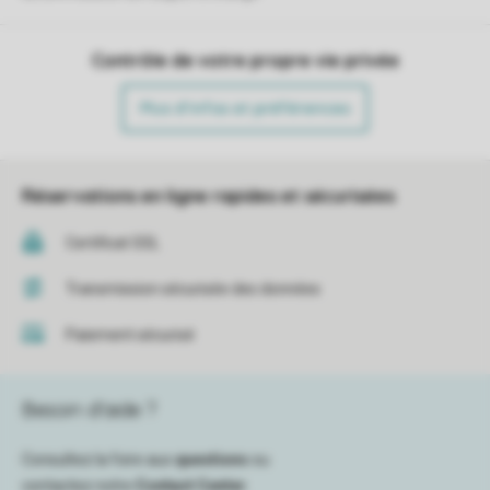
Contrôle de votre propre vie privée
Plus d’infos et préférences
Réservations en ligne rapides et sécurisées
Certificat SSL
Transmission sécurisée des données
Paiement sécurisé
Besoin d’aide ?
Consultez la foire aux
questions
ou
contactez notre
Contact Center
.