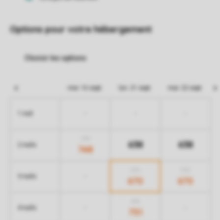
Options pour votre hébergement
mer. 16 sept.
lun. 21 sept.
mar. 22 sept.
-
-
-
1 nuit
758
638
638
2 nuits
748
720
720
-
3 nuits
670
670
881
-
-
4 nuits
751