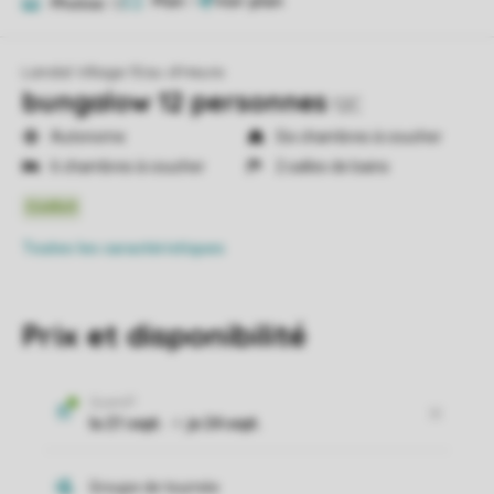
Plan
1
Photos
12
Landal Village l'Eau d'Heure
bungalow 12 personnes
12C
Autonome
Six chambres à coucher
6 chambres à coucher
2 salles de bains
Toutes
les caractéristiques
Prix et disponibilité