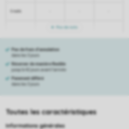
-
-
-
5 nuits
Plus de nuits
Toutes
les caractéristiques
Informations générales