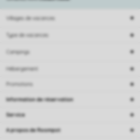
Villages de vacances
Type de vacances
Campings
Hébergement
Promotions
Information de réservation
Service
A propos de Roompot