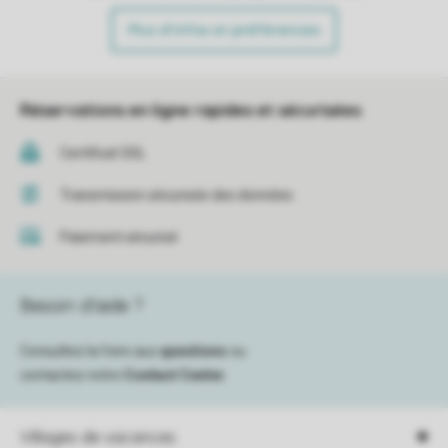
Plus d’infos et préférences
Réservations en ligne rapides et sécurisées
Certificat SSL
Transmission sécurisée des données
Paiement sécurisé
Besoin d’aide ?
Consultez la foire aux
questions
ou
contactez notre
Contact Center
.
Villages de vacances