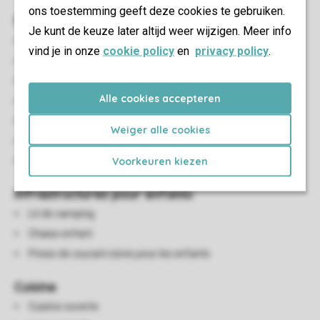
ons toestemming geeft deze cookies te gebruiken.
Salon/salle à manger
Je kunt de keuze later altijd weer wijzigen. Meer info
Canapé-lit double
vind je in onze
cookie policy
en
privacy policy
.
Coin salon
Salle à manger
Alle cookies accepteren
Foyer d'ambiance
Tv
Weiger alle cookies
Radio
Voorkeuren kiezen
Téléphone (moyennant supplément)
Infrastructures pour enfants
Lit de camping
Chaise enfant
Prises de courant sûres pour les enfants
Cuisine
Cuisine ouverte