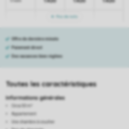
1.420
1.420
1.420
5 nuits
Plus de nuits
Toutes
les caractéristiques
Informations générales
Circa 50 m²
Appartement
Une chambre à coucher