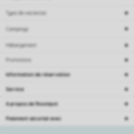
Type de vacances
Campings
Hébergement
Promotions
Information de réservation
Service
A propos de Roompot
Paiement sécurisé avec