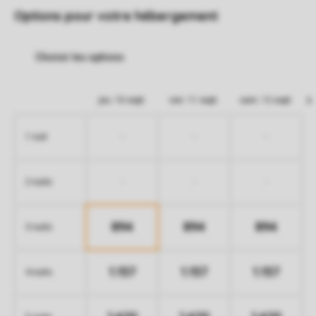
Options pour votre hébergement
jeu. 10 sept.
ven. 11 sept.
sam. 12 sept.
-
-
-
1 nuit
-
-
-
2 nuits
894
894
894
3 nuits
1.157
1.157
1.157
4 nuits