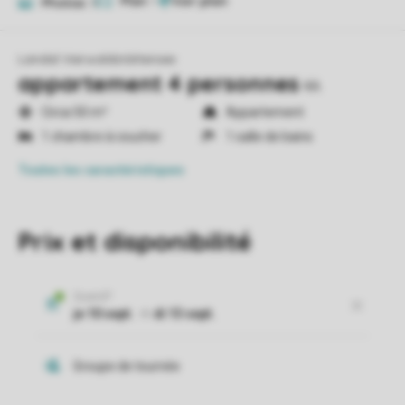
Plan
1
Photos
9
Landal Vierwaldstättersee
appartement 4 personnes
4A
Circa 50 m²
Appartement
1 chambre à coucher
1 salle de bains
Toutes
les caractéristiques
Prix et disponibilité