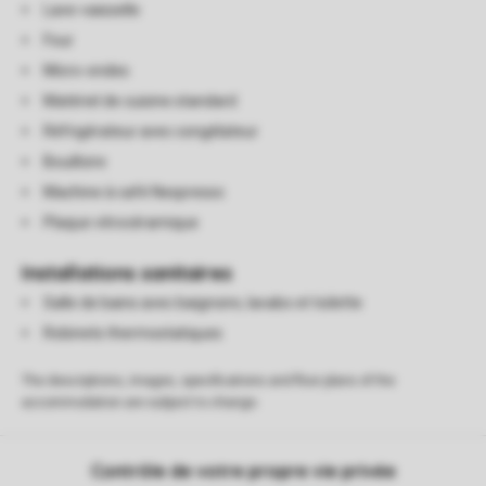
Lave-vaisselle
Four
Micro-ondes
Matériel de cuisine standard
Réfrigérateur avec congélateur
Bouilloire
Machine à café Nespresso
Plaque vitrocéramique
Installations sanitaires
Salle de bains avec baignoire, lavabo et toilette
Robinets thermostatiques
The descriptions, images, specifications and floor plans of the
accommodation are subject to change.
Contrôle de votre propre vie privée