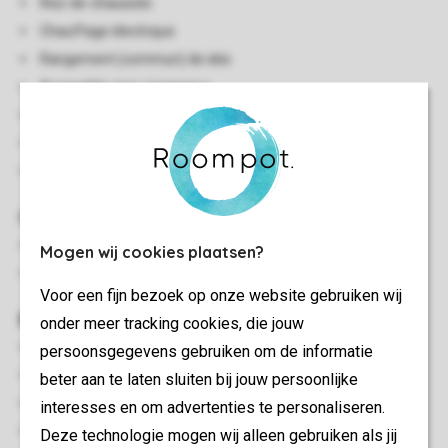
Rez-de-chaussée
Chauffage électrique
Rangement (commun) de skis
Accessible avec ascenseur
Wi-Fi gratuit (haut débit moyennant paiement)
Interdiction de fumer
Animaux non admis
Chambre(s) à coucher
Chambre à coucher avec boxspring 2 personnes
Mogen wij cookies plaatsen?
Lits avec couettes et coussins
Voor een fijn bezoek op onze website gebruiken wij
Extérieur
onder meer tracking cookies, die jouw
Terrasse ou balcon
persoonsgegevens gebruiken om de informatie
Mobilier de jardin
beter aan te laten sluiten bij jouw persoonlijke
Parasol
interesses en om advertenties te personaliseren.
Stationnement dans le garage (moyennant paiement)
Deze technologie mogen wij alleen gebruiken als jij