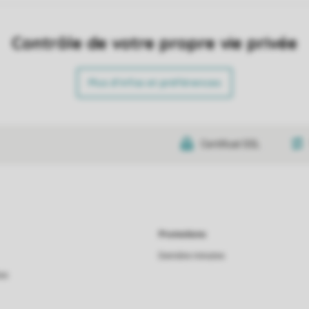
Contrôle de votre propre vie privée
Plus d’infos et préférences
Certificat SSL
Promotions
Dernière minutes
as