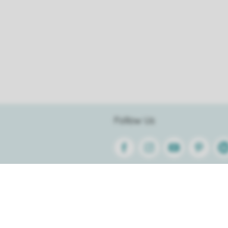
Follow Us
Facebook
Instagram
Youtube
Pinterest
Lin
Trier
A propos de Roompot
emment posees
Affiliation
À propos de nous