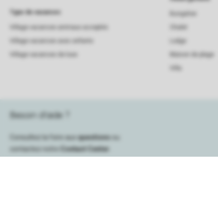
Type de vacances
Bungalow
Village vacances animaux acceptés
Chalet
Village vacances avec enfants
Lodge
Village vacances de luxe
Maison de plage
Villa
Besoin d’aide ?
Consultez la foire aux
questions
ou
contactez notre
Contact Center
.
Information de réservation
Service
Les garanties de Roompot
Questions frequ
Keycard
Contact