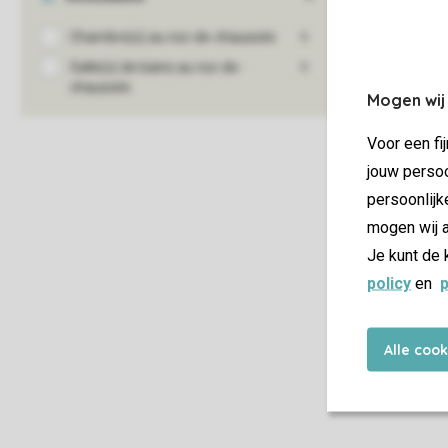
Mogen wij
Voor een fi
jouw persoo
persoonlijk
mogen wij a
Je kunt de 
policy
en
p
Alle coo