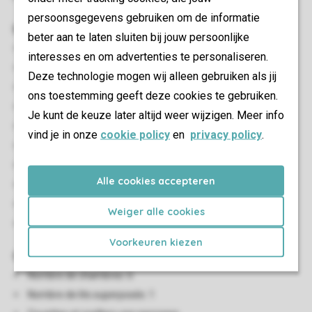
persoonsgegevens gebruiken om de informatie
Informations générales
beter aan te laten sluiten bij jouw persoonlijke
104 m²
interesses en om advertenties te personaliseren.
Six chambres à coucher
Deze technologie mogen wij alleen gebruiken als jij
Vue sur le lac
ons toestemming geeft deze cookies te gebruiken.
Climatisation
Je kunt de keuze later altijd weer wijzigen. Meer info
Wifi Gratuit
vind je in onze
cookie policy
en
privacy policy
.
Chaloupe près de l'hébergement
Convient pour 12 personnes
Alle cookies accepteren
Interdiction de fumer
Animaux non admis
Weiger alle cookies
Etiquette énergétique: C
Voorkeuren kiezen
Chambre(s) à coucher
Nombre de chambres: 6
Nombre de lits superposés: 1