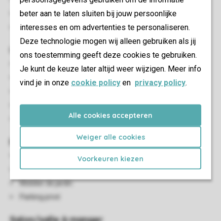
beter aan te laten sluiten bij jouw persoonlijke
Animaux non admis
interesses en om advertenties te personaliseren.
Etiquette énergétique: D
Deze technologie mogen wij alleen gebruiken als jij
Chambre(s) à coucher
ons toestemming geeft deze cookies te gebruiken.
Nombre de chambres: 2
Je kunt de keuze later altijd weer wijzigen. Meer info
Chambre au RDC
vind je in onze
cookie policy
en
privacy policy
.
De lits simples: 4
Lits à sommiers
Alle cookies accepteren
Couettes et oreillers une personne
Weiger alle cookies
Extérieur
Jardin
Voorkeuren kiezen
Terrasse
Mobilier de jardin
Parking privé
Salon/salle à manger