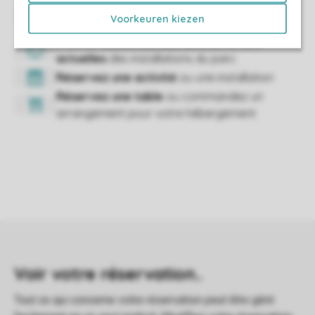
Voorkeuren kiezen