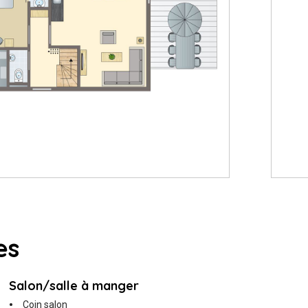
es
Salon/salle à manger
Coin salon