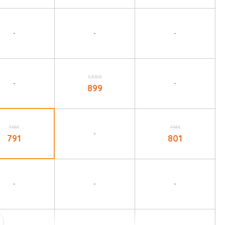
-
-
-
1.359
-
-
899
1.161
1.161
-
791
801
-
-
-