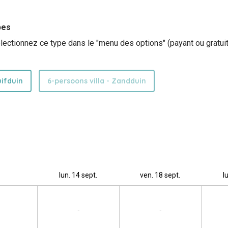
pes
ctionnez ce type dans le "menu des options" (payant ou gratuit)
uifduin
6-persoons villa - Zandduin
lun. 14 sept.
ven. 18 sept.
l
-
-