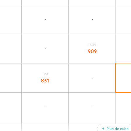
-
-
1.359
-
909
1.161
-
831
-
-
Plus de nuits