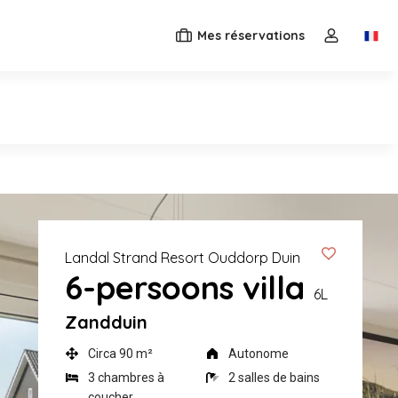
Mes réservations
Switc
Ouvrez le 
Landal Strand Resort Ouddorp Duin
6-persoons villa
6L
Zandduin
Circa 90 m²
Autonome
3 chambres à
2 salles de bains
coucher