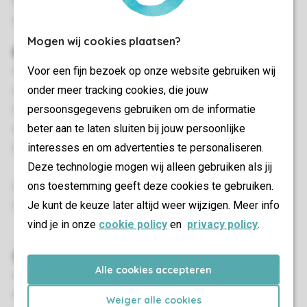
Lits avec couettes et coussins
Lits faits à l'arrivée
Mogen wij cookies plaatsen?
Extérieur
Voor een fijn bezoek op onze website gebruiken wij
Terrasse
onder meer tracking cookies, die jouw
Mobilier de jardin réglable
persoonsgegevens gebruiken om de informatie
Chaises longues (en été)
beter aan te laten sluiten bij jouw persoonlijke
Parasol
interesses en om advertenties te personaliseren.
À réserver selon préférence&nbsp;: station de recharge
Deze technologie mogen wij alleen gebruiken als jij
pour voitures électriques
ons toestemming geeft deze cookies te gebruiken.
À réserver selon préférence&nbsp;: feu ouvert de terrasse
Je kunt de keuze later altijd weer wijzigen. Meer info
Parkeren bij de accommodatie of in de buurt van de
vind je in onze
cookie policy
en
privacy policy
.
accommodatie met drie auto's.
Salon/salle à manger
Alle cookies accepteren
Coin salon
Salle à manger
Weiger alle cookies