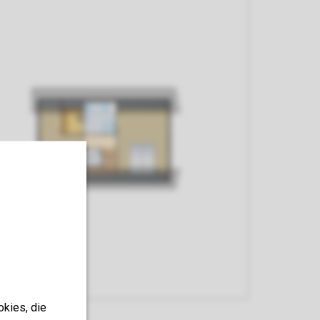
okies, die