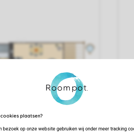
 cookies plaatsen?
jn bezoek op onze website gebruiken wij onder meer tracking co