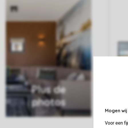
Plus de
photos
Mogen wij
Voor een fi