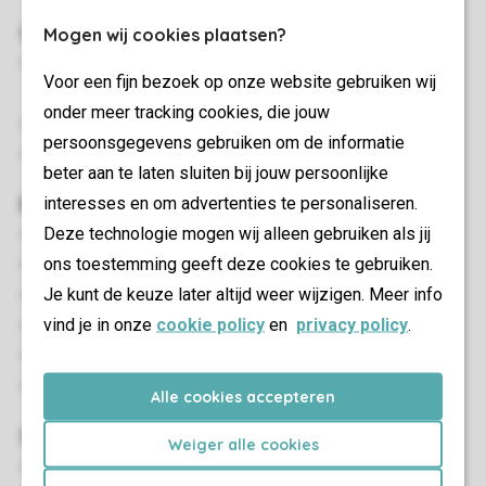
Chambre(s) à coucher
Mogen wij cookies plaatsen?
Chambre à coucher avec lit 2 personnes et couvre-matelas
Voor een fijn bezoek op onze website gebruiken wij
pour 2 personnes softtopper
onder meer tracking cookies, die jouw
Deux chambres à coucher avec deux lits 1 personne
persoonsgegevens gebruiken om de informatie
Lits avec couettes et coussins
beter aan te laten sluiten bij jouw persoonlijke
Extérieur
interesses en om advertenties te personaliseren.
Deze technologie mogen wij alleen gebruiken als jij
Parasol
ons toestemming geeft deze cookies te gebruiken.
Terrasse
Je kunt de keuze later altijd weer wijzigen. Meer info
Chaises de jardin
vind je in onze
cookie policy
en
privacy policy
.
Table de jardin
Mobilier de Jardin (peut varier selon le logement)
Stationnement à proximité du logement
Alle cookies accepteren
Salon/salle à manger
Weiger alle cookies
Salle à manger