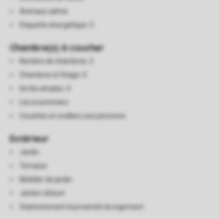
Animaux admis
Etiquette énergétique: C
Chambre(s) à coucher
Nombre de chambres: 2
Chambres à l'étage: 0
De lits simples: 4
Lits à sommiers
Couettes et oreillers une personne
Extérieur
Jardin
Terrasse
Mobilier de jardin
Jardon clôturé
Stationnement à proximité du logement