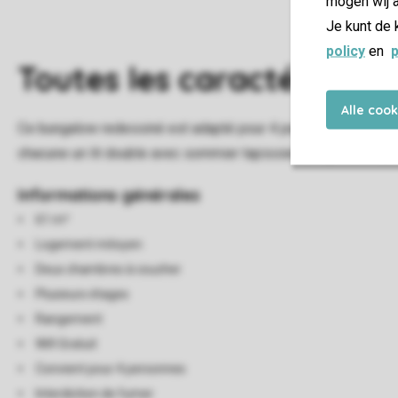
mogen wij a
Je kunt de 
policy
en
p
Toutes
les caractéristiqu
Alle coo
Ce bungalow redessiné est adapté pour 4 personnes. Le salon
chacune un lit double avec sommier tapissier et il y a une s
Informations générales
61 m²
Logement mitoyen
Deux chambres à coucher
Plusieurs étages
Rangement
Wifi Gratuit
Convient pour 4 personnes
Interdiction de fumer