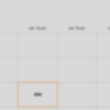
ven. 16 oct.
lun. 19 oct.
v
-
-
-
-
484
-