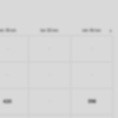
en. 30 oct.
lun. 02 nov.
ven. 06 nov.
-
-
-
-
-
-
420
398
-