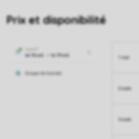
Prix et disponibilité
1 nuit
2 nuits
3 nuits