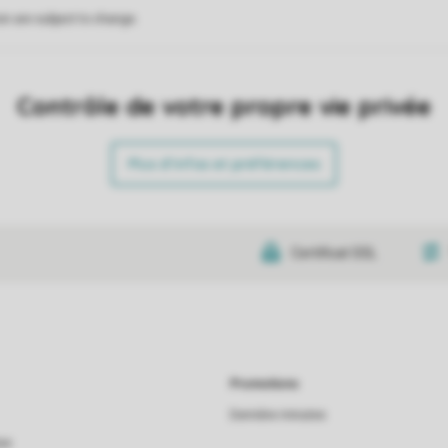
on are subject to change.
Contrôle de votre propre vie privée
Plus d’infos et préférences
Certificat SSL
Promotions
Dernière minutes
as