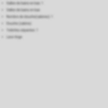
Salles de bains en bas: 1
Salles de bains en bas
Nombre de douche(cabines): 1
Douche (cabine)
Toilettes séparées: 1
Lave-linge