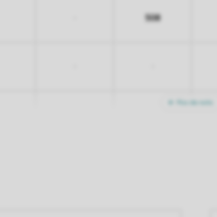
508
-
-
-
Plus de nuits