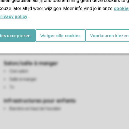
lleen gebruiken als jij ons toestemming geeft deze cookies te g
keuze later altijd weer wijzigen. Meer info vind je in onze
cookie
rivacy policy
.
es
kies accepteren
Weiger alle cookies
Voorkeuren kiezen
 dispose d'une salle à manger séparée, d'un four micro-ondes et
alle de bain avec douche. Le bungalow dispose également d'un lav
Salon/salle à manger
Coin salon
Salle à manger
Tv
Infrastructures pour enfants
Barrière en haut de l’escalier