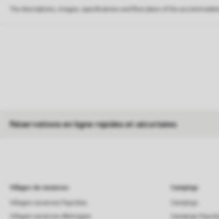
The descriptions, images, specifications and floor plans of the accommodati
Réservations en ligne rapides et sécurisées
Villages de vacances
Campings
Villages vacances Pays-Bas
Campings
Villages vacances Allemagne
Campings Pays-B