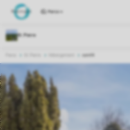
Parcs
Parcs
St. Pierre
Hébergement
comf4