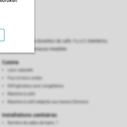
ebruiken.
 d'une machine à dosettes de café. Il y a 2 chambres,
e-linge et d'une terrasse meublée.
Cuisine
Lave-vaisselle
Four à micro-ondes
Réfrigérateur avec congélateur
Machine à café
Machine à café adaptée aux tasses (Senseo)
Installations sanitaires
Nombre de salles de bains: 1