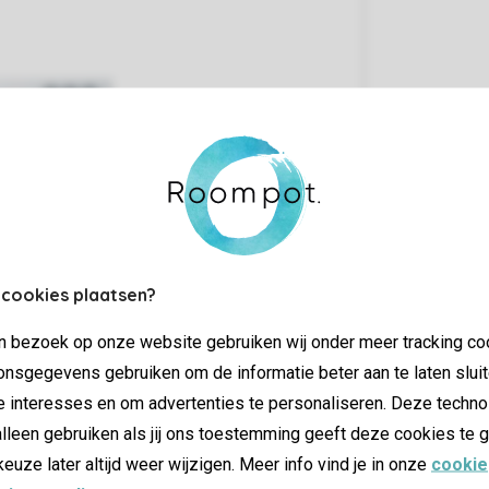
 cookies plaatsen?
jn bezoek op onze website gebruiken wij onder meer tracking co
nsgegevens gebruiken om de informatie beter aan te laten sluit
e interesses en om advertenties te personaliseren. Deze techno
lleen gebruiken als jij ons toestemming geeft deze cookies te g
keuze later altijd weer wijzigen. Meer info vind je in onze
cookie