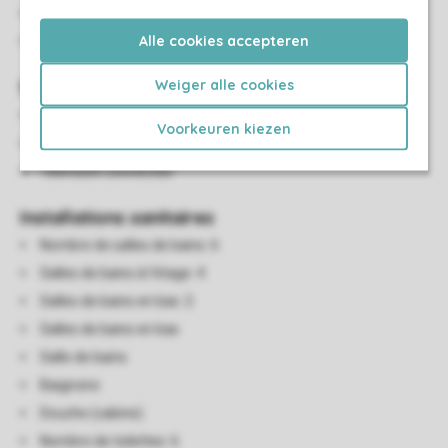
TV dans une chambre à coucher
Alle cookies accepteren
Couettes et oreillers une personne
Weiger alle cookies
Salon/salle à manger
Coin salon
Voorkeuren kiezen
Salle à manger
Télévision connectée
Installations sanitaires
Nombre de salles de bains: 6
Salles de bains à l'étage: 4
Salles de bains en bas: 2
Salles de bains en bas
Salle de bains
Baignoire
Douche (cabine)
Nombre de toilettes: 6