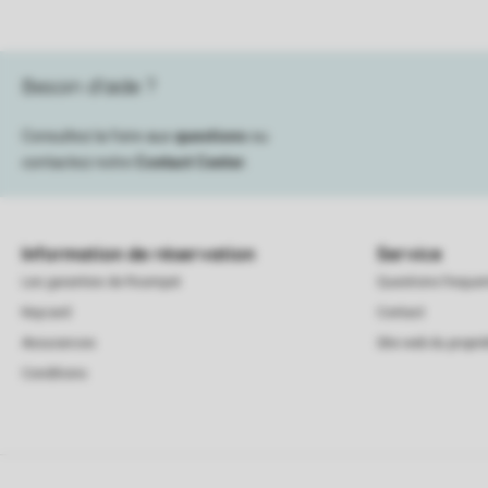
Besoin d’aide ?
Consultez la foire aux
questions
ou
contactez notre
Contact Center
.
Information de réservation
Service
Les garanties de Roompot
Questions frequ
Keycard
Contact
Assurances
Site web du proprié
Conditions