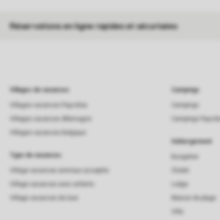
Réservations en ligne rapides et sécurisées
Villages de vacances
Campings
Villages vacances Pays-Bas
Campings
Villages vacances Allemagne
Campings Pays-B
Villages vacances Belgique
Hébergement
Type de vacances
Bungalow
Village vacances animaux acceptés
Chalet
Village vacances avec enfants
Lodge
Village vacances de luxe
Maison de plage
Villa