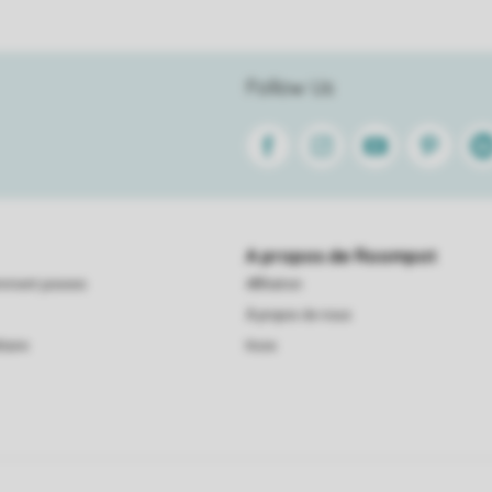
Follow Us
Facebook
Instagram
Youtube
Pinterest
Lin
A propos de Roompot
emment posees
Affiliation
À propos de nous
taire
Koos