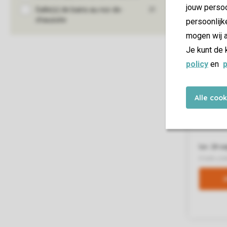
jouw persoo
persoonlijk
mogen wij a
Je kunt de 
policy
en
p
Alle coo