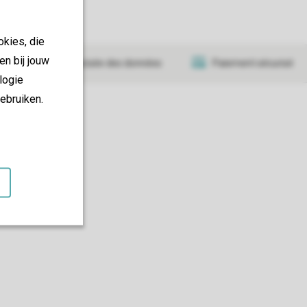
okies, die
en bij jouw
Transmission sécurisée des données
Paiement sécurisé
logie
ebruiken.