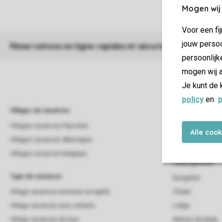
Mogen wij
Voor een fi
jouw persoo
Réservations en ligne rapides et sécurisées
persoonlijk
mogen wij a
Je kunt de 
policy
en
p
Villages de vacances
Campings
Villages vacances Pays-Bas
Campings
Alle coo
Villages vacances Allemagne
Campings Pays-B
Villages vacances Belgique
Hébergement
Type de vacances
Bungalow
Village vacances animaux acceptés
Chalet
Village vacances avec enfants
Lodge
Village vacances de luxe
Maison de plage