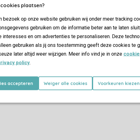
Plus d’infos et préférences
 cookies plaatsen?
jn bezoek op onze website gebruiken wij onder meer tracking co
nsgegevens gebruiken om de informatie beter aan te laten sluit
Certificat SSL
e interesses en om advertenties te personaliseren. Deze techno
lleen gebruiken als jij ons toestemming geeft deze cookies te g
keuze later altijd weer wijzigen. Meer info vind je in onze
cookie
rivacy policy
.
Promotions
Dernière minutes
kies accepteren
Weiger alle cookies
Voorkeuren kiezen
as