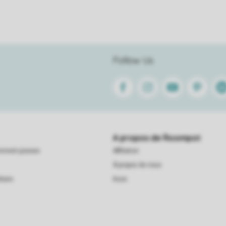
Follow Us
Facebook
Instagram
Youtube
Pinterest
Lin
A propos de Roompot
emment posees
Affiliation
À propos de nous
taire
Koos