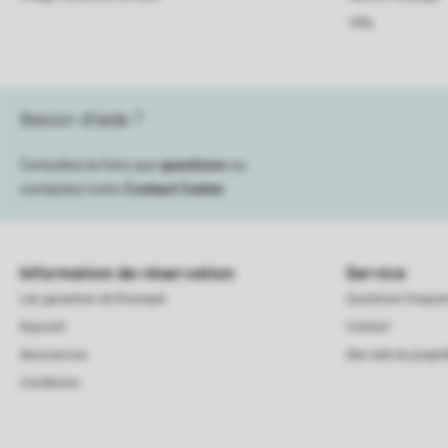
Villa
Besoin d’aide ?
Consultez la foire aux
questions
ou
contactez notre
Contact Center
.
Information de réservation
Service
Les garanties de Roompot
Questions frequ
Keycard
Contact
Assurances
Site web du proprié
Conditions