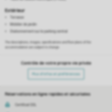
Extérieur
Terrasse
Mobilier de jardin
Stationnement sur le parking central
The descriptions, images, specifications and floor plans of the
accommodation are subject to change.
Contrôle de votre propre vie privée
Plus d’infos et préférences
Réservations en ligne rapides et sécurisées
Certificat SSL