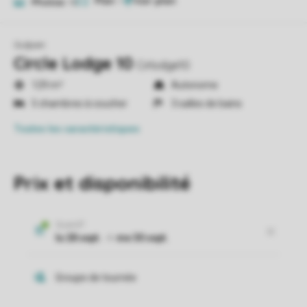
Plan
1
Photos
18
Gulpen
Circle Lodge 10
Cirlodge10
129 m²
Autonome
5 chambres à coucher
3 salles de bains
Toutes
les caractéristiques
Prix et disponibilité