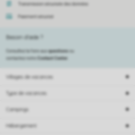
Transmission sécurisée des données
Paiement sécurisé
Besoin d’aide ?
Consultez la foire aux
questions
ou
contactez notre
Contact Center
.
Villages de vacances
Type de vacances
Campings
Hébergement