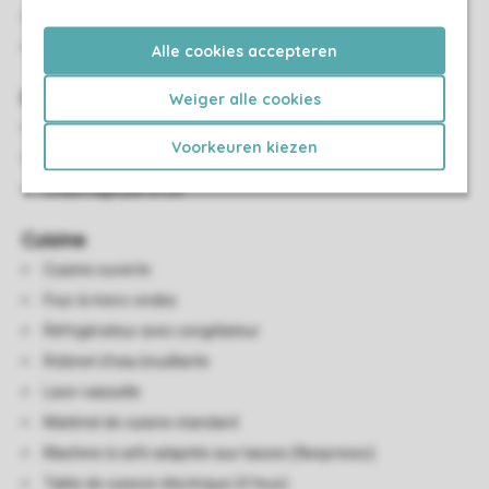
Chauffage au sol
Télévision connectée
Alle cookies accepteren
Installations sanitaires
Weiger alle cookies
Trois salles de bains avec douche à l'italienne et lavabo
Voorkeuren kiezen
Deux toilettes séparées
Chauffage par le sol
Cuisine
Cuisine ouverte
Four à micro-ondes
Réfrigérateur avec congélateur
Robinet d'eau bouillante
Lave-vaisselle
Matériel de cuisine standard
Machine à café adaptée aux tasses (Nespresso)
Table de cuisson électrique (4 feux)