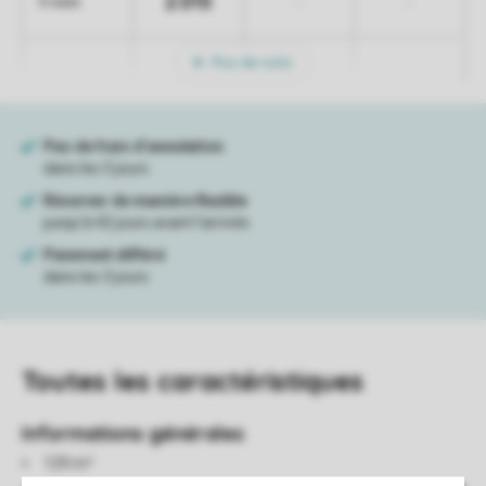
2.015
-
-
5 nuits
Plus de nuits
Toutes
les caractéristiques
Informations générales
129 m²