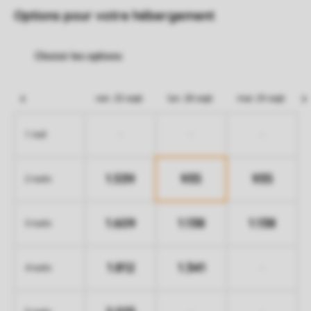
Options pour votre hébergement
ven. 25 sept.
lun. 28 sept.
mar. 29 sept.
-
-
-
1 nuit
1.539
935
935
2 nuits
1.609
1.138
1.138
3 nuits
1.812
1.341
-
4 nuits