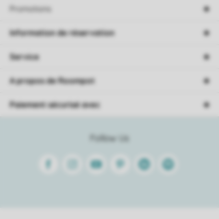
Promotions
Information de réservation
Service
A propos de Roompot
Paiement sécurisé avec
Follow Us
Facebook
Instagram
Youtube
Pinterest
Linkedin
Spotify