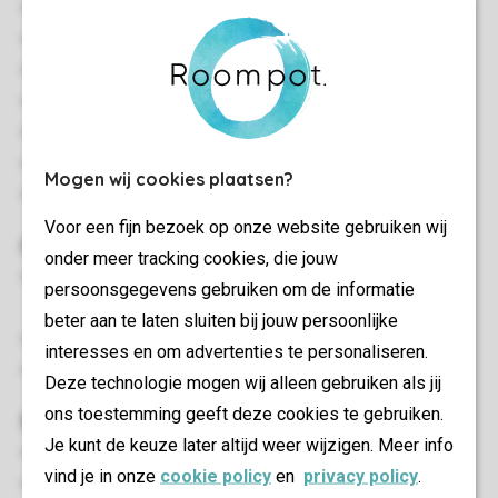
Autonome
Cinq chambres à coucher
Endroit calme
Rez-de-chaussée
Convient pour 10 personnes
Interdiction de fumer
Mogen wij cookies plaatsen?
Les chiens sont autorisés dans certains logements
Voor een fijn bezoek op onze website gebruiken wij
Chambre(s) à coucher
onder meer tracking cookies, die jouw
Cinq chambres à coucher avec deux lits boxspring pour 1
persoonsgegevens gebruiken om de informatie
personne
beter aan te laten sluiten bij jouw persoonlijke
Lits avec couettes et coussins
interesses en om advertenties te personaliseren.
Lits extra-longs (210 cm)
Deze technologie mogen wij alleen gebruiken als jij
ons toestemming geeft deze cookies te gebruiken.
Salon/salle à manger
Je kunt de keuze later altijd weer wijzigen. Meer info
Coin salon
vind je in onze
cookie policy
en
privacy policy
.
Salle à manger