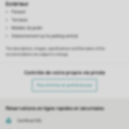
Extérieur
Parasol
Terrasse
Mobilier de jardin
Stationnement sur le parking central
The descriptions, images, specifications and floor plans of the
accommodation are subject to change.
Contrôle de votre propre vie privée
Plus d’infos et préférences
Réservations en ligne rapides et sécurisées
Certificat SSL