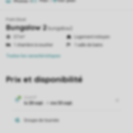
Plan
2
Photos
8
Park Eksel
Bungalow 2
bungalow2
57 m²
Logement mitoyen
1 chambre à coucher
1 salle de bains
Toutes
les caractéristiques
Prix et disponibilité