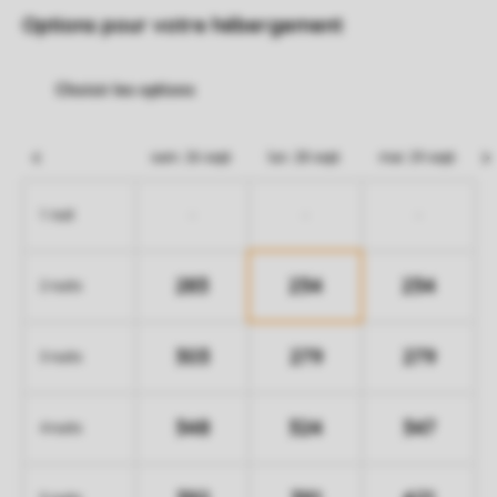
Options pour votre hébergement
sam. 26 sept.
lun. 28 sept.
mar. 29 sept.
-
-
-
1 nuit
283
234
234
2 nuits
303
279
279
3 nuits
348
324
347
4 nuits