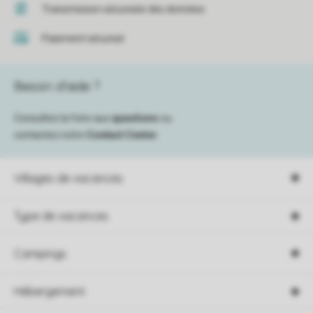
Transmission sécurisée des données
Paiement sécurisé
Besoin d’aide ?
Consultez la foire aux
questions
ou
contactez notre
Contact Center
.
Villages de vacances
Type de vacances
Campings
Hébergement