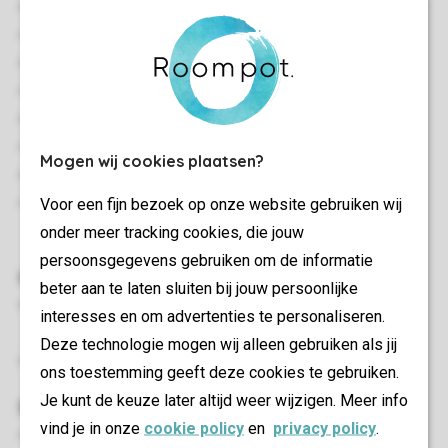
Logement mitoyen
Une chambre à coucher
Deux étages
Climatisation
Rangement
Convient pour 2 personnes
Mogen wij cookies plaatsen?
Interdiction de fumer
Voor een fijn bezoek op onze website gebruiken wij
Les animaux domestiques sont autorisés dans certains
onder meer tracking cookies, die jouw
logements
persoonsgegevens gebruiken om de informatie
Chambre(s) à coucher
beter aan te laten sluiten bij jouw persoonlijke
Chambre à coucher avec deux lits boxspring pour 1
interesses en om advertenties te personaliseren.
personne au rez-de-chaussée
Deze technologie mogen wij alleen gebruiken als jij
Lits avec couettes et coussins
ons toestemming geeft deze cookies te gebruiken.
Je kunt de keuze later altijd weer wijzigen. Meer info
Salon/salle à manger
vind je in onze
cookie policy
en
privacy policy
.
Coin salon