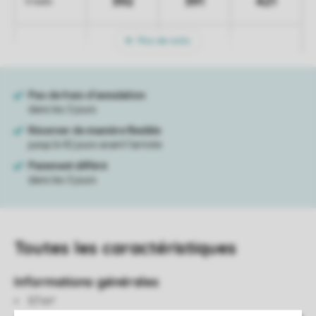
392
391
421
5 nuits
Plus de nuits
Toutes
les caractéristiques
Informations générales
57 m²