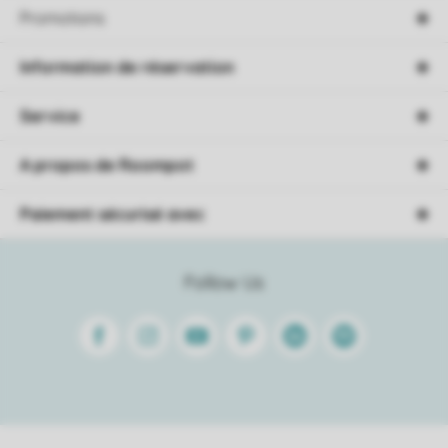
Promotions
Information de réservation
Service
A propos de Roompot
Paiement sécurisé avec
Follow Us
Facebook
Instagram
Youtube
Pinterest
Linkedin
Spotify