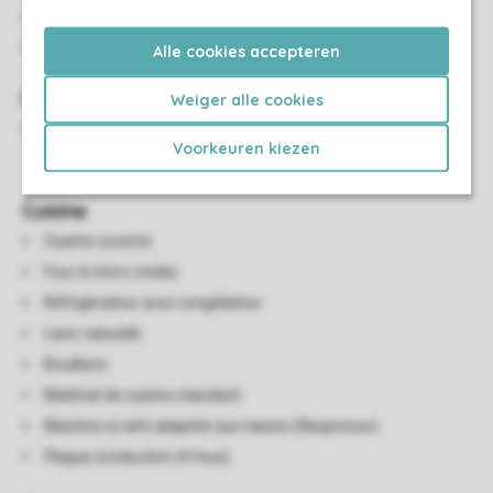
Salle à manger
Tv écran plat
Alle cookies accepteren
Installations sanitaires
Weiger alle cookies
Salle de bains avec cabine de douche, lavabo et toilette au
Voorkeuren kiezen
rez-de-chaussée
Cuisine
Cuisine ouverte
Four à micro-ondes
Réfrigérateur avec congélateur
Lave-vaisselle
Bouilloire
Matériel de cuisine standard
Machine à café adaptée aux tasses (Nespresso)
Plaque à induction (4 feux)