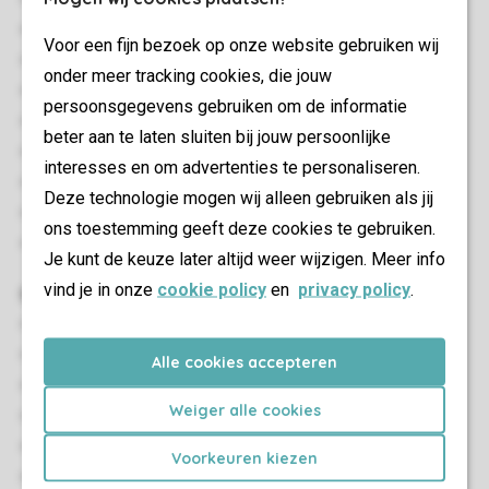
Trois chambres à coucher
Voor een fijn bezoek op onze website gebruiken wij
Rez-de-chaussée
onder meer tracking cookies, die jouw
Wifi Gratuit
persoonsgegevens gebruiken om de informatie
Convient pour 6 personnes
beter aan te laten sluiten bij jouw persoonlijke
Interdiction de fumer
interesses en om advertenties te personaliseren.
Animaux admis
Deze technologie mogen wij alleen gebruiken als jij
Animaux non admis
ons toestemming geeft deze cookies te gebruiken.
Etiquette énergétique: D
Je kunt de keuze later altijd weer wijzigen. Meer info
vind je in onze
cookie policy
en
privacy policy
.
Chambre(s) à coucher
Nombre de chambres: 3
Chambres au RDC: 3
Alle cookies accepteren
Chambre au RDC
Weiger alle cookies
De lits simples: 6
Lits à sommiers
Voorkeuren kiezen
Couettes et oreillers une personne