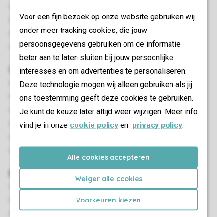
Convient pour 4 personnes
Voor een fijn bezoek op onze website gebruiken wij
Interdiction de fumer
onder meer tracking cookies, die jouw
Animaux non admis
persoonsgegevens gebruiken om de informatie
Etiquette énergétique: D
beter aan te laten sluiten bij jouw persoonlijke
Chambre(s) à coucher
interesses en om advertenties te personaliseren.
Nombre de chambres: 3
Deze technologie mogen wij alleen gebruiken als jij
Chambres au RDC: 3
ons toestemming geeft deze cookies te gebruiken.
Chambre au RDC
Je kunt de keuze later altijd weer wijzigen. Meer info
De lits simples: 4
vind je in onze
cookie policy
en
privacy policy
.
Lits à sommiers
Couettes et oreillers une personne
Alle cookies accepteren
Extérieur
Weiger alle cookies
Jardin
Voorkeuren kiezen
Terrasse
Mobilier de jardin