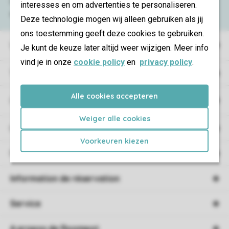
Consultez la foire aux
questions
ou
interesses en om advertenties te personaliseren.
contactez notre
Contact Center
.
Deze technologie mogen wij alleen gebruiken als jij
ons toestemming geeft deze cookies te gebruiken.
Villages de vacances
Je kunt de keuze later altijd weer wijzigen. Meer info
vind je in onze
cookie policy
en
privacy policy
.
Type de vacances
Alle cookies accepteren
Campings
Weiger alle cookies
Hébergement
Voorkeuren kiezen
Promotions
Information de réservation
Service
A propos de Roompot