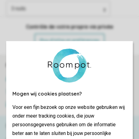
Contrôle de votre propre vie privée
Plus d’infos et préférences
Réservations en ligne rapides et sécurisées
Certificat SSL
Transmission sécurisée des données
Mogen wij cookies plaatsen?
Paiement sécurisé
Voor een fijn bezoek op onze website gebruiken wij
onder meer tracking cookies, die jouw
persoonsgegevens gebruiken om de informatie
Besoin d’aide ?
beter aan te laten sluiten bij jouw persoonlijke