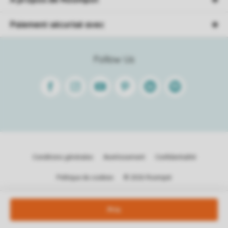
Paiement sécurisé avec
Follow Us
Facebook
Instagram
Youtube
Pinterest
Linkedin
Spotify
Conditions générales
Avertissement
Confidentialité
Politique de cookies
© 2026 Roompot
Prix