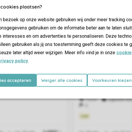
 cookies plaatsen?
jn bezoek op onze website gebruiken wij onder meer tracking co
nsgegevens gebruiken om de informatie beter aan te laten sluit
e interesses en om advertenties te personaliseren. Deze techno
lleen gebruiken als jij ons toestemming geeft deze cookies te g
keuze later altijd weer wijzigen. Meer info vind je in onze
cookie
rivacy policy
.
kies accepteren
Weiger alle cookies
Voorkeuren kiezen