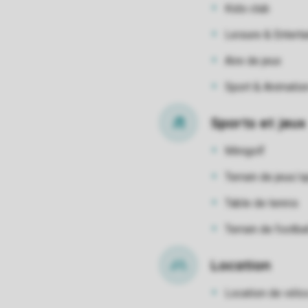
Kids club
Leisure & Entert
Aire de jeux
Sport & Animatio
Sports et jeux
Minigolf
Terrain de jeux/s
Table de tennis
Terrain de footbal
Location
Location de vélo