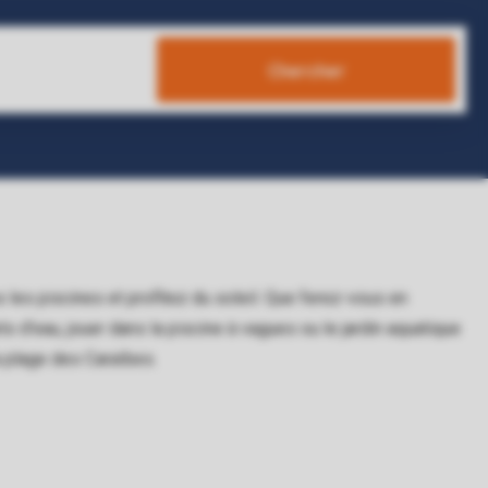
Chercher
 les piscines et profitez du soleil. Que ferez-vous en
s d'eau, jouer dans la piscine à vagues ou le jardin aquatique
a plage des Caraïbes.