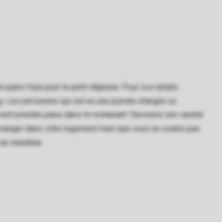
 pains frais pour le petit-déjeuner. Pour vos achats
g. Les personnes qui ont eu une journée chargée ou
ent prendre place dans le restaurant. Savourez une variété
z manger dans votre logement mais que vous ne voulez pas
 au snackbar.