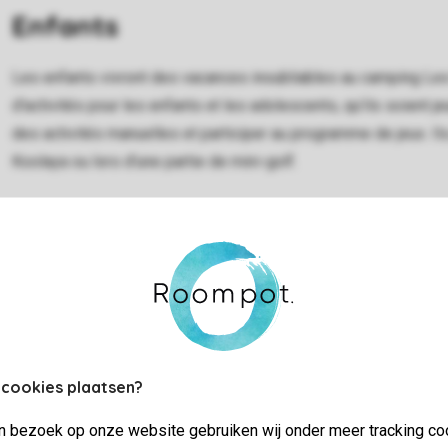
Enfants
Les enfants vivront des vacances inoubliables au camping L
d'activités pour les enfants et les adolescents, qu'ils soient j
des activités manuelles et participer au programme de jeux. Il
Koolaya ou lors d'une partie de mini-golf.
Sports et jeu
 cookies plaatsen?
Il est pratiquement impossible de rester inactif pendant les vaca
jn bezoek op onze website gebruiken wij onder meer tracking co