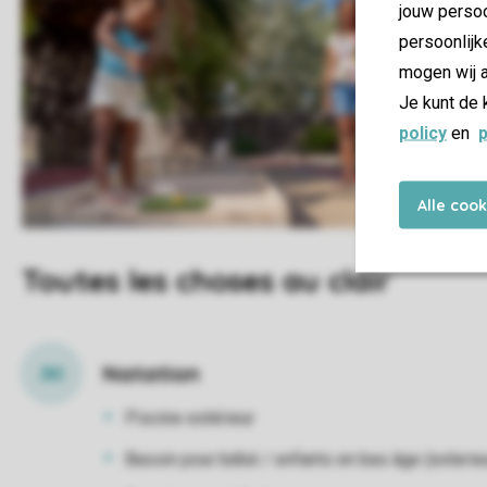
jouw persoo
persoonlijk
mogen wij a
Je kunt de 
policy
en
p
Alle coo
Toutes les choses au clair
Natation
Piscine extérieur
Bassin pour bébé / enfants en bas âge (exterie