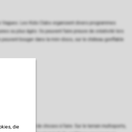
es Vagues. Les Kids Clubs organisent divers programmes
eunes ou plus âgés. Ils peuvent faire preuve de créativité lors
s peuvent bouger dans la mini-disco, sur le château gonflable
nces. Il y a tant de choses à faire. Sur le terrain multisports,
okies, die