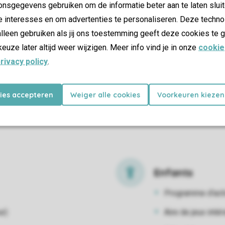
vous pouvez participer à des compétitions sportives telles que
nsgegevens gebruiken om de informatie beter aan te laten sluit
équipe lors d'une partie de beach-volley sur le sable ? En ha
e interesses en om advertenties te personaliseren. Deze techno
que des leçons d'aquagym et de gymnastique. Vous préférez f
lleen gebruiken als jij ons toestemming geeft deze cookies te g
golf ou faites une partie de pétanque.
keuze later altijd weer wijzigen. Meer info vind je in onze
cookie
rivacy policy
.
kies accepteren
Weiger alle cookies
Voorkeuren kiezen
Enfants
Programme d'acti
ur)
Aire de jeux intér