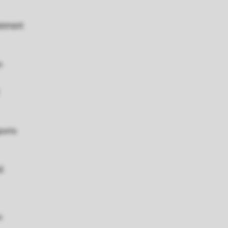
ainment
n
ports
l
s