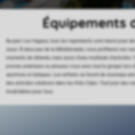
Équipements 
Au parc Les Vagues, tous les ingrédients sont réunis pour d
souci. À deux pas de la Méditerranée, vous profiterez non s
moments de détente, mais aussi d'une multitude d'activités. 
piscine extérieure ou amusez-vous avec tout le groupe lors d
sportives et ludiques. Les enfants se feront de nouveaux amis
des activités créatives dans les Kids Clubs. Tout pour des v
inoubliables pour tous.