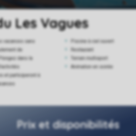
du Les Vagues
es vacances sans
Piscine à ciel ouvert
eulement de
Restaurant
Plongez dans la
Terrain multisport
'activités
Animation en soirée
 et participeront à
acances
Prix et disponibilités