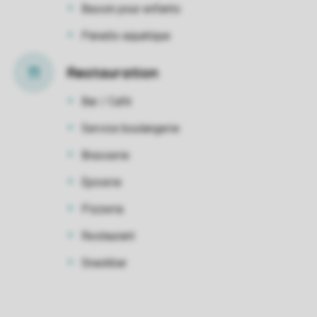
Bassin pour enfants
Paradis aquatique
Restauration
Bar / Café
Service boulangerie
Brasserie
Epicerie
Pizzeria
Restaurant
Snackbar