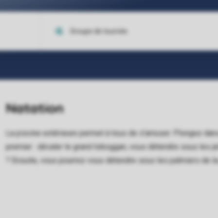
Natation
La piscine extérieure permet à tous de s'amuser. Plongez dans
premier : dévaler le grand toboggan, vous détendre sous les jet
? Ensuite, vous pourrez vous détendre sous les palmiers de l