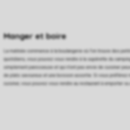
Manger et boire
La matinée commence à la boulangerie où l'on trouve des petits
quotidiens, vous pouvez vous rendre à la supérette du campin
simplement paresseuse et qui n'ont pas envie de cuisiner peuv
de plats savoureux et une boisson assortie. Si vous préfére
cuisiner, vous pouvez vous rendre au restaurant à emporter ou