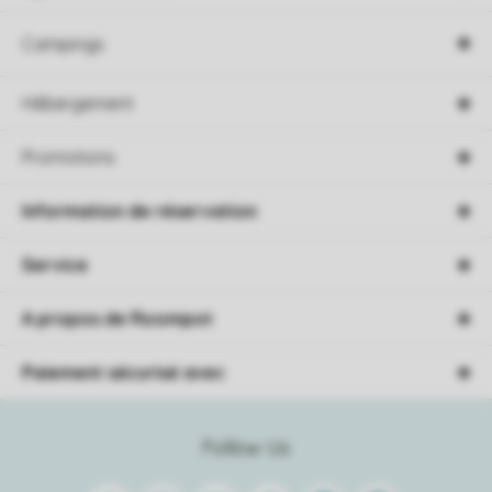
Campings
Hébergement
Promotions
Information de réservation
Service
A propos de Roompot
Paiement sécurisé avec
Follow Us