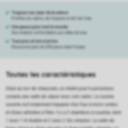
Toutes
les caractéristiques
Situé au rez-de-chaussée, ce chalet pour 6 personnes
compte une salle de séjour avec coin salon. La cuisine
ouverte est notamment équipée d'un four à micro-ondes
et d'une cafetière à filtre. Il y a 3 chambres à coucher, dont
1 avec 1 lit double et 2 avec 2 lits simples. La salle de