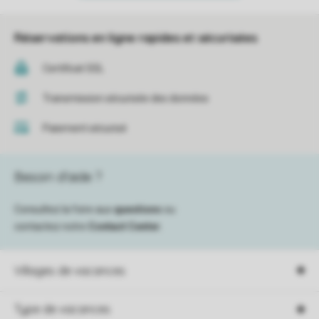
Réservations en ligne rapides et sécurisées
Certificat SSL
Transmission sécurisée des données
Paiement sécurisé
Besoin d’aide ?
Consultez la foire aux
questions
ou
contactez notre
Contact Center
.
Villages de vacances
Type de vacances