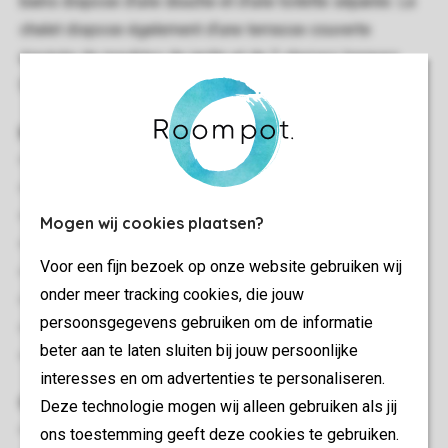
bains dispose d'une douche et d'une toilette séparée. Le
chalet dispose également d'une terrasse couverte
équipée de meubles de jardin et de 2 chaises longues.
Stationnement possible sur le parking central.
Informations générales
35 m²
Autonome
Trois chambres à coucher
Mogen wij cookies plaatsen?
Rez-de-chaussée
Voor een fijn bezoek op onze website gebruiken wij
Wifi: Payant
onder meer tracking cookies, die jouw
Convient pour 6 personnes
persoonsgegevens gebruiken om de informatie
Interdiction de fumer
beter aan te laten sluiten bij jouw persoonlijke
Animaux admis
interesses en om advertenties te personaliseren.
Chambre(s) à coucher
Deze technologie mogen wij alleen gebruiken als jij
Nombre de chambres: 3
ons toestemming geeft deze cookies te gebruiken.