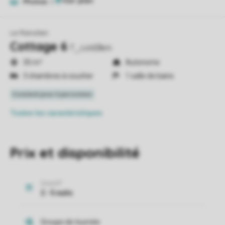
Photos
2
Le Ranolien
Cottage 6
T_cot63km
35 m²
Autonome
3 chambres à coucher
1 salle de bains
Toutes
les caractéristiques
Prix et disponibilité