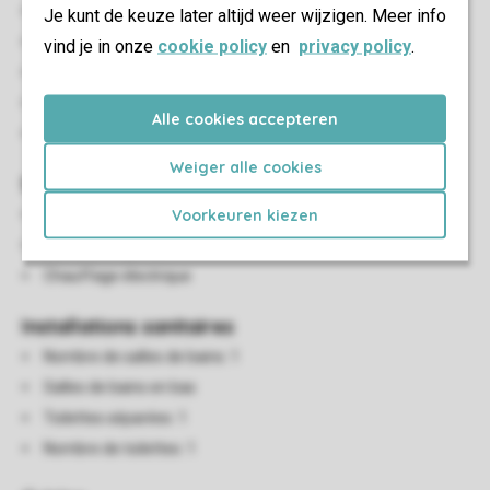
Chambres au RDC: 3
Je kunt de keuze later altijd weer wijzigen. Meer info
Chambre au RDC
vind je in onze
cookie policy
en
privacy policy
.
Nombre de lits doubles: 1
De lits simples: 4
Alle cookies accepteren
Couettes et oreillers une personne
Weiger alle cookies
Salon/salle à manger
Voorkeuren kiezen
Coin salon
Salle à manger
Chauffage électrique
Installations sanitaires
Nombre de salles de bains: 1
Salles de bains en bas
Toilettes séparées: 1
Nombre de toilettes: 1