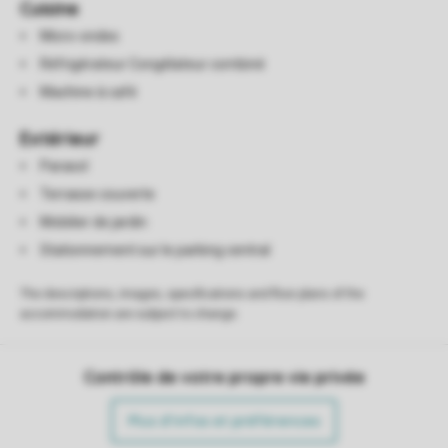
Cuisine
Micro-ondes
Réfrigérateur Congélateur combiné
Machine à café
Extérieur
Parasol
Terrasse couverte
Mobilier de jardin
Stationnement sur le parking central
The descriptions, images, specifications and floor plans of the
accommodation are subject to change.
Contrôle de votre propre vie privée
Plus d’infos et préférences