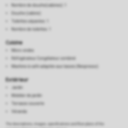
Nombre de douche(cabines): 1
Douche (cabine)
Toilettes séparées: 1
Nombre de toilettes: 1
Cuisine
Micro-ondes
Réfrigérateur Congélateur combiné
Machine à café adaptée aux tasses (Nespresso)
Extérieur
Jardin
Mobilier de jardin
Terrasse couverte
Véranda
The descriptions, images, specifications and floor plans of the