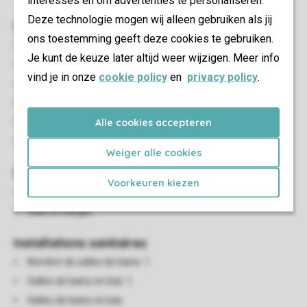
interesses en om advertenties te personaliseren.
Deze technologie mogen wij alleen gebruiken als jij
Chambre(s) à coucher
ons toestemming geeft deze cookies te gebruiken.
Nombre de chambres: 3
Je kunt de keuze later altijd weer wijzigen. Meer info
Chambres au RDC: 1
vind je in onze
cookie policy
en
privacy policy
.
Chambre au RDC
Nombre de lits doubles: 1
Alle cookies accepteren
De lits simples: 4
Couettes et oreillers une personne
Weiger alle cookies
Salon/salle à manger
Voorkeuren kiezen
Coin salon
Salle à manger
Installations sanitaires
Nombre de salles de bains: 1
Salles de bains en bas: 1
Salles de bains en bas