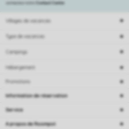
contactez notre
Contact Center
.
Villages de vacances
Type de vacances
Campings
Hébergement
Promotions
Information de réservation
Service
A propos de Roompot