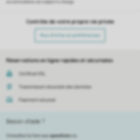
accommodation are subject to change.
Contrôle de votre propre vie privée
Plus d’infos et préférences
Réservations en ligne rapides et sécurisées
Certificat SSL
Transmission sécurisée des données
Paiement sécurisé
Besoin d’aide ?
Consultez la foire aux
questions
ou