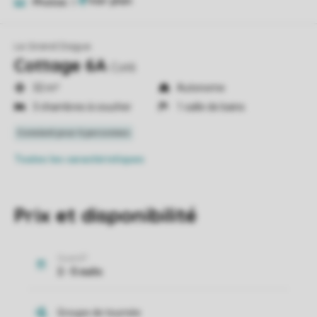
Photos
5
Le Grand Dague
Cottage 6A
Cot6
32 m²
Autonome
3 chambres à coucher
1 salle de bains
Toutes
les caractéristiques
Prix et disponibilité