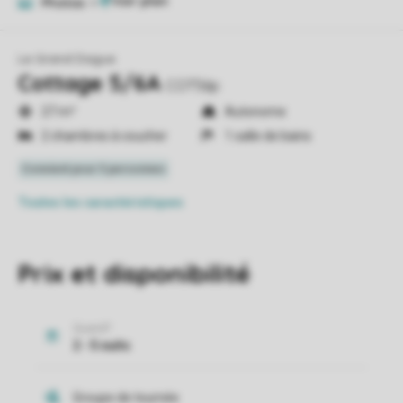
Photos
4
Le Grand Dague
Cottage 5/6A
COT56p
27 m²
Autonome
2 chambres à coucher
1 salle de bains
Toutes
les caractéristiques
Prix et disponibilité