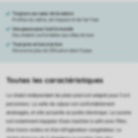
Toutes
les caractéristiques
Le chalet indépendant de plain-pied est adapté pour 5 à 6
personnes. La salle de séjour est confortablement
aménagée, et elle accueille un poêle électrique. La cuisine
est notamment équipée d'une machine à café avec filtre,
d'un micro-ondes et d'un réfrigérateur-congélateur. Le