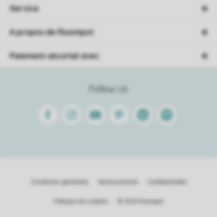
Service
A propos de Roompot
Paiement sécurisé avec
Follow Us
Facebook
Instagram
Youtube
Pinterest
Linkedin
Spotify
Conditions générales
Avertissement
Confidentialité
Politique de cookies
© 2026 Roompot