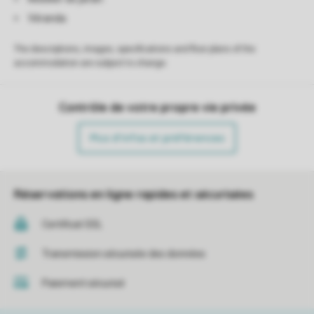
Véranda
The descriptions, images, specifications and floor plans of the
accommodation are subject to change.
Contrôle de votre propre vie privée
Plus d’infos et préférences
Réservations en ligne rapides et sécurisées
Certificat SSL
Transmission sécurisée des données
Paiement sécurisé