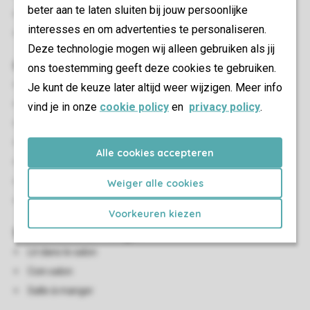
beter aan te laten sluiten bij jouw persoonlijke
Interdiction de fumer
interesses en om advertenties te personaliseren.
Animaux admis
Deze technologie mogen wij alleen gebruiken als jij
Chambre(s) à coucher
ons toestemming geeft deze cookies te gebruiken.
Nombre de chambres: 2
Je kunt de keuze later altijd weer wijzigen. Meer info
Chambres au RDC: 1
vind je in onze
cookie policy
en
privacy policy
.
Chambre au RDC
Nombre de lits superposés: 1
Alle cookies accepteren
Nombre de lits doubles: 1
De lits simples: 1
Weiger alle cookies
Couettes et oreillers une personne
Voorkeuren kiezen
Salon/salle à manger
Lit dans le salon
Coin salon
Salle à manger