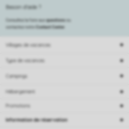
Besoin d’aide ?
Consultez la foire aux
questions
ou
contactez notre
Contact Center
.
Villages de vacances
Type de vacances
Campings
Hébergement
Promotions
Information de réservation