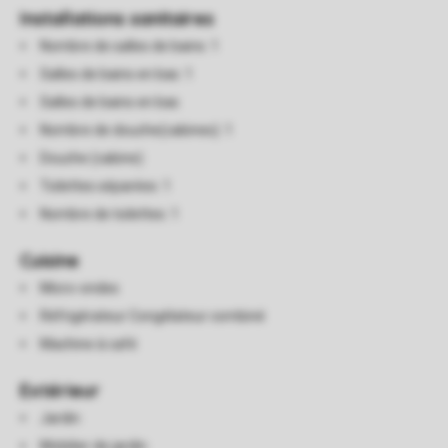
Installations sanitaires
Nombre de salles de bains: 1
Salles de bains en bas: 1
Salles de bains en bas
Nombre de douche(cabines): 1
Douche (cabine)
Toilettes séparées: 1
Nombre de toilettes: 1
Cuisine
Micro-ondes
Réfrigérateur Congélateur combiné
Machine à café
Extérieur
Jardin
Mobilier de jardin