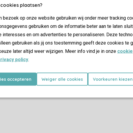
Plus d’infos et préférences
 cookies plaatsen?
jn bezoek op onze website gebruiken wij onder meer tracking co
nsgegevens gebruiken om de informatie beter aan te laten sluit
Certificat SSL
e interesses en om advertenties te personaliseren. Deze techno
lleen gebruiken als jij ons toestemming geeft deze cookies te g
keuze later altijd weer wijzigen. Meer info vind je in onze
cookie
rivacy policy
.
Promotions
Dernière minutes
kies accepteren
Weiger alle cookies
Voorkeuren kiezen
as