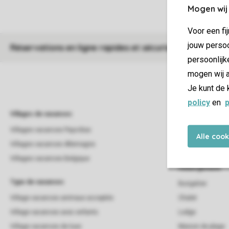
Mogen wij
Voor een fi
jouw persoo
Réservations en ligne rapides et sécurisées
persoonlijk
mogen wij a
Je kunt de 
policy
en
p
Villages de vacances
Campings
Villages vacances Pays-Bas
Campings
Alle coo
Villages vacances Allemagne
Campings Pays-B
Villages vacances Belgique
Hébergement
Type de vacances
Bungalow
Village vacances animaux acceptés
Chalet
Village vacances avec enfants
Lodge
Village vacances de luxe
Maison de plage