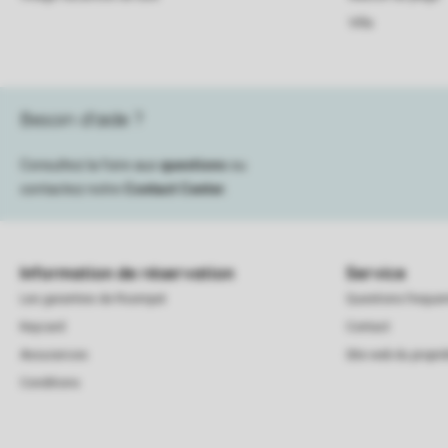
Villa
Besoin d’aide ?
Consultez la foire aux
questions
ou
contactez notre
Contact Center
.
Information de réservation
Service
Les garanties de Roompot
Questions frequ
Keycard
Contact
Assurances
Site web du proprié
Conditions