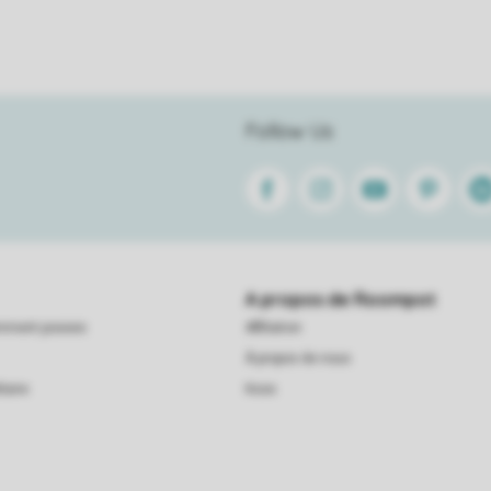
Follow Us
Facebook
Instagram
Youtube
Pinterest
Lin
A propos de Roompot
emment posees
Affiliation
À propos de nous
taire
Koos