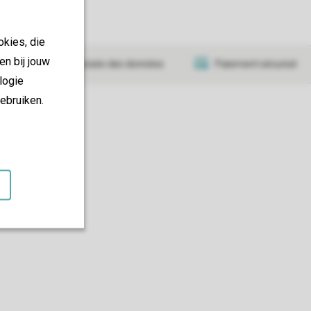
okies, die
en bij jouw
Transmission sécurisée des données
Paiement sécurisé
logie
ebruiken.