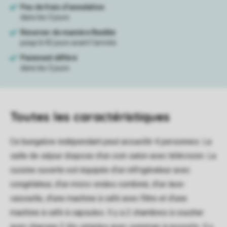
Toutes
les caractéristiques
Ce bungalow indépendant peut accueillir 4 personnes. La
salle de séjour dispose d'un coin salon avec télévision. La
cuisine ouverte est équipée d'un réfrigérateur avec
congélateur, d'un micro-ondes combiné, d'un lave-
vaisselle, d'une machine à café avec filtre et d'une
machine à café à capsules. Il y a 2 chambres à coucher
avec chacune 2 lits simples avec sommier à ressorts. Il y