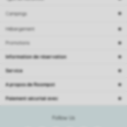
Campings
Hébergement
Promotions
Information de réservation
Service
A propos de Roompot
Paiement sécurisé avec
Follow Us