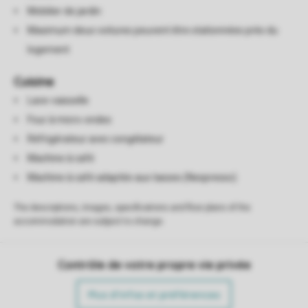
Mobilier de jardin
Maximum deux voitures peuvent être stationnées près du
logement
Cuisine
Lave-vaisselle
Four à micro-ondes
Réfrigérateur avec congélateur
Machine à café
Machine à café adaptée aux tasses (Nespresso)
The descriptions, images, specifications and floor plans of the
accommodation are subject to change.
Contrôle de votre propre vie privée
Plus d’infos et préférences