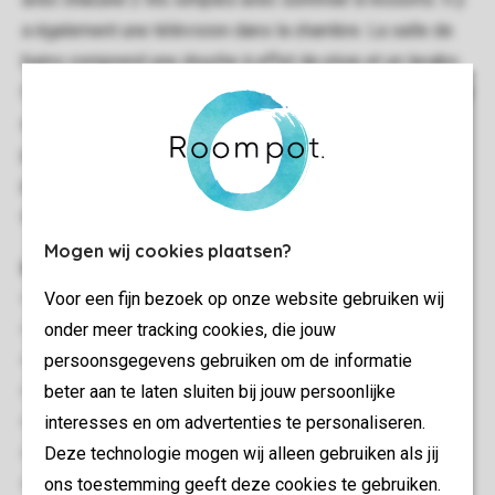
a également une télévision dans la chambre. La salle de
bains comprend une douche à effet de pluie et un lavabo.
On y trouve également des toilettes séparées. Dehors, il y
a un jardin avec terrasse et meubles de jardin. Vous
pouvez vous garer près de l'hébergement, il y a de la
place pour 2 voitures. Bon à savoir : il y a aussi une borne
de recharge pour vélos électriques.
Mogen wij cookies plaatsen?
Informations générales
Voor een fijn bezoek op onze website gebruiken wij
100 m²
onder meer tracking cookies, die jouw
Autonome
persoonsgegevens gebruiken om de informatie
Plusieurs étages
beter aan te laten sluiten bij jouw persoonlijke
Rangement
interesses en om advertenties te personaliseren.
Wifi Gratuit
Deze technologie mogen wij alleen gebruiken als jij
Convient pour 4 personnes
ons toestemming geeft deze cookies te gebruiken.
Interdiction de fumer