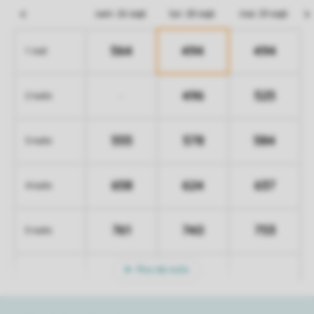
sam. 26 sept.
lun. 28 sept.
mar. 29 sept.
564
494
494
1 nuit
496
525
-
2 nuits
555
578
584
3 nuits
658
624
637
4 nuits
761
740
753
5 nuits
Plus de nuits