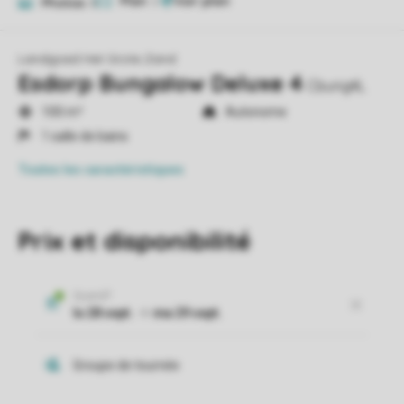
Plan
2
Photos
8
Landgoed Het Grote Zand
Esdorp Bungalow Deluxe 4
Cbung4L
100 m²
Autonome
1 salle de bains
Toutes
les caractéristiques
Prix et disponibilité