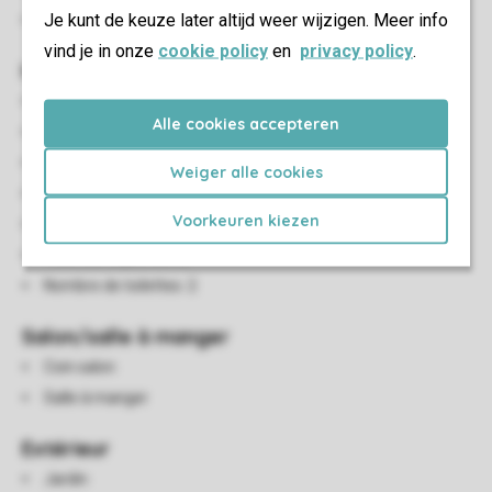
Je kunt de keuze later altijd weer wijzigen. Meer info
Animaux non admis
vind je in onze
cookie policy
en
privacy policy
.
Installations sanitaires
Nombre de salles de bains: 1
Alle cookies accepteren
Salles de bains en bas: 1
Salles de bains en bas
Weiger alle cookies
Douche pluie
Voorkeuren kiezen
Douche italienne
Toilettes séparées: 2
Nombre de toilettes: 2
Salon/salle à manger
Coin salon
Salle à manger
Extérieur
Jardin