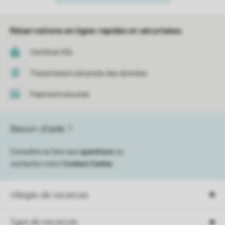
Réservations en ligne rapides et sécurisées
Certificat SSL
Transmission sécurisée des données
Paiement sécurisé
Besoin d’aide ?
Consultez la foire aux
questions
ou
contactez notre
Contact Center
.
Villages de vacances
Type de vacances