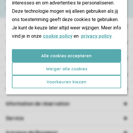
Consultez la foire aux
questions
ou
interesses en om advertenties te personaliseren.
contactez notre
Contact Center
.
Deze technologie mogen wij alleen gebruiken als jij
ons toestemming geeft deze cookies te gebruiken.
Villages de vacances
Je kunt de keuze later altijd weer wijzigen. Meer info
vind je in onze
cookie policy
en
privacy policy
.
Type de vacances
Alle cookies accepteren
Campings
Weiger alle cookies
Hébergement
Voorkeuren kiezen
Promotions
Information de réservation
Service
A propos de Roompot