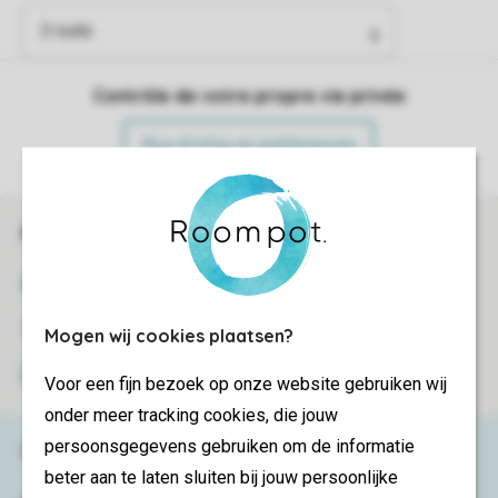
Contrôle de votre propre vie privée
Plus d’infos et préférences
Réservations en ligne rapides et sécurisées
Certificat SSL
Transmission sécurisée des données
Mogen wij cookies plaatsen?
Paiement sécurisé
Voor een fijn bezoek op onze website gebruiken wij
onder meer tracking cookies, die jouw
persoonsgegevens gebruiken om de informatie
Besoin d’aide ?
beter aan te laten sluiten bij jouw persoonlijke