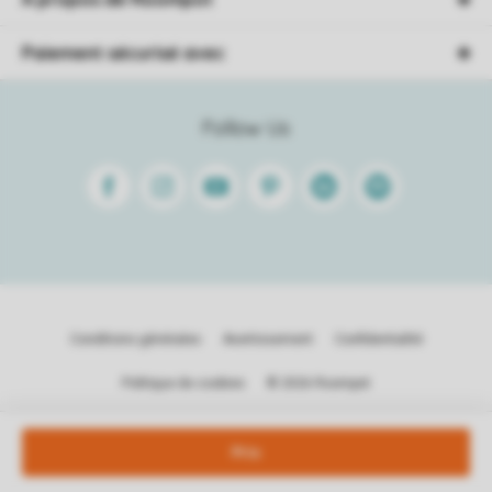
Paiement sécurisé avec
Follow Us
Facebook
Instagram
Youtube
Pinterest
Linkedin
Spotify
Conditions générales
Avertissement
Confidentialité
Politique de cookies
© 2026 Roompot
Prix