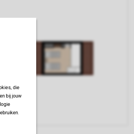
okies, die
en bij jouw
logie
ebruiken.